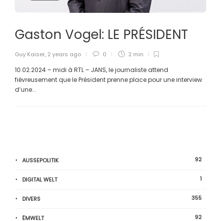
Gaston Vogel: LE PRÉSIDENT
Guy Kaiser
,
2 years ago
0
2 min
10.02.2024 – midi à RTL – JANS, le journaliste attend
fiévreusement que le Président prenne place pour une interview
d’une...
92
AUSSEPOLITIK
1
DIGITAL WELT
355
DIVERS
92
ËMWELT