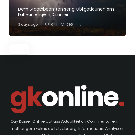
Dem Staatsbeamten seng Obligatiounen am
Fall vun engem Dimmer
3 days ago
0
595
Guy Kaiser Online dat ass Aktualitéit an Commentairen
matt engem Fokus op Lëtzebuerg. Informatioun, Analysen