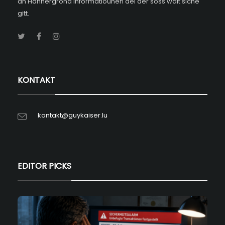
an Hannergrond Informatiounen déi der soss wäit siche
gitt.
KONTAKT
kontakt@guykaiser.lu
EDITOR PICKS