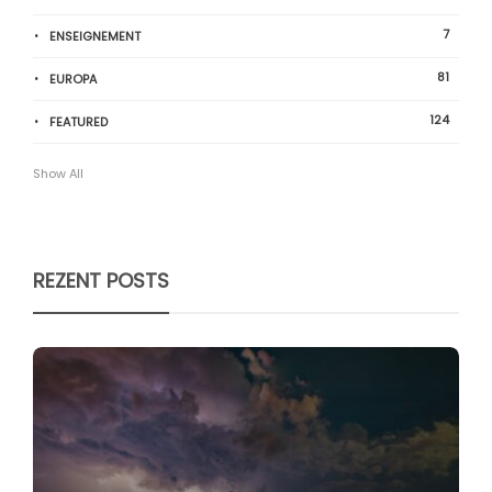
7
ENSEIGNEMENT
81
EUROPA
124
FEATURED
Show All
REZENT POSTS