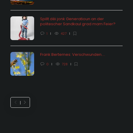
Spillt déi jonk Generatioun an der
politescher Sandkaul grad mam Feier?
1
427
Frank Bertemes: Verschwunden….
0
728