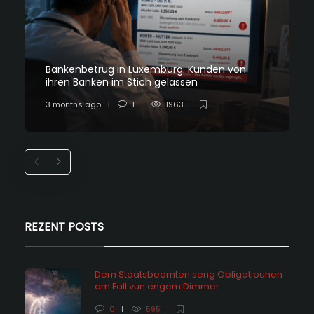
Bankenbetrug in Luxemburg: Kunden von
ihren Banken im Stich gelassen
3 months ago
1
1963
REZENT POSTS
Dem Staatsbeamten seng Obligatiounen
am Fall vun engem Dimmer
0
595