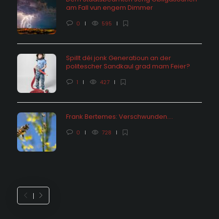
am Fall vun engem Dimmer
0
595
Spillt déi jonk Generatioun an der
politescher Sandkaul grad mam Feier?
1
427
Frank Bertemes: Verschwunden….
0
728