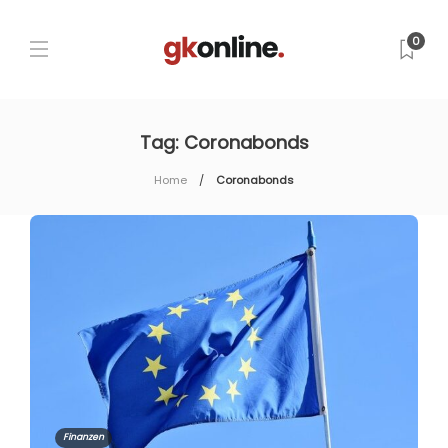
0
Tag:
Coronabonds
Home
Coronabonds
Finanzen