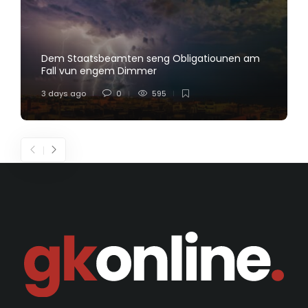
Dem Staatsbeamten seng Obligatiounen am
Fall vun engem Dimmer
3 days ago
0
595