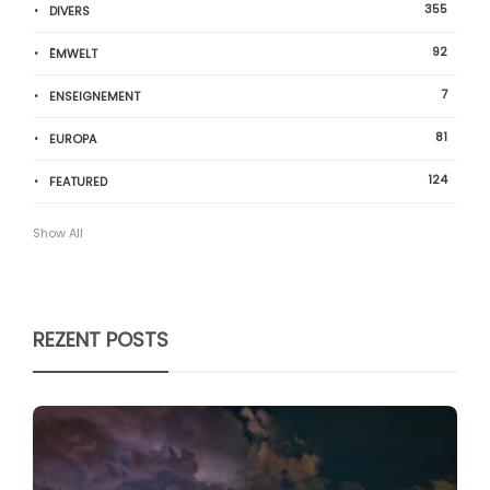
355
DIVERS
92
ËMWELT
7
ENSEIGNEMENT
81
EUROPA
124
FEATURED
Show All
REZENT POSTS