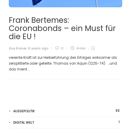
Frank Bertemes:
Coronabonds – ein Must für
die EU !
Guy Kaiser
,
6 years ago
0
4 min
vereinte Kraft ist zur Herbeiführung des Erfolges wirksamer als
zersplitterte oder geteilte. Thomas von Aquin (1225-74) …und
das meint...
92
AUSSEPOLITIK
1
DIGITAL WELT