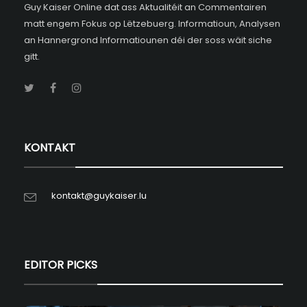
Guy Kaiser Online dat ass Aktualitéit an Commentairen
matt engem Fokus op Lëtzebuerg. Informatioun, Analysen
an Hannergrond Informatiounen déi der soss wäit siche
gitt.
KONTAKT
kontakt@guykaiser.lu
EDITOR PICKS