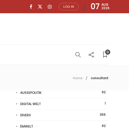
07
AUG
LOG IN
2026
0
Home
consultant
92
AUSSEPOLITIK
1
DIGITAL WELT
355
DIVERS
92
ËMWELT