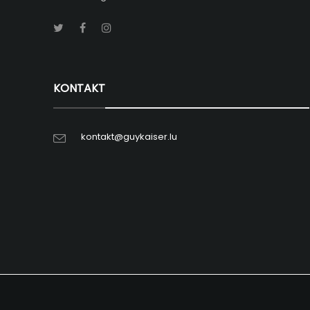
KONTAKT
kontakt@guykaiser.lu