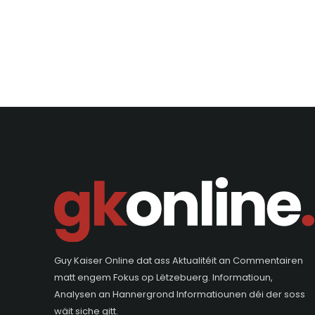
Guy Kaiser Online dat ass Aktualitéit an Commentairen
matt engem Fokus op Lëtzebuerg. Informatioun,
Analysen an Hannergrond Informatiounen déi der soss
wäit siche gitt.