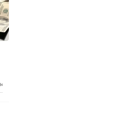
éi
..