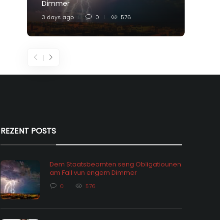
Dimmer
Feier
3 days ago
0
576
5 days
REZENT POSTS
Dem Staatsbeamten seng Obligatiounen
am Fall vun engem Dimmer
0
576