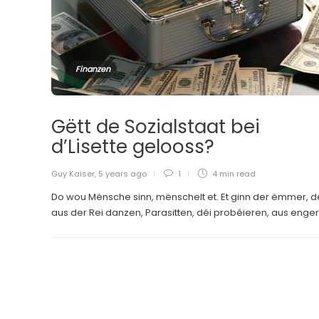
Finanzen
Gëtt de Sozialstaat bei
d’Lisette gelooss?
Guy Kaiser
,
5 years ago
1
4 min
read
Do wou Mënsche sinn, mënschelt et. Et ginn der ëmmer, d
aus der Rei danzen, Parasitten, déi probéieren, aus enger.