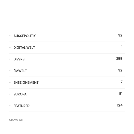
92
AUSSEPOLITIK
1
DIGITAL WELT
355
DIVERS
92
ËMWELT
7
ENSEIGNEMENT
81
EUROPA
124
FEATURED
Show All