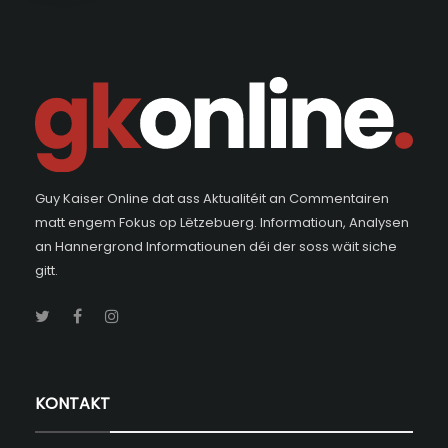
Guy Kaiser Online dat ass Aktualitéit an Commentairen
matt engem Fokus op Lëtzebuerg. Informatioun, Analysen
an Hannergrond Informatiounen déi der soss wäit siche
gitt.
KONTAKT