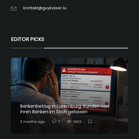
kontakt@guykaiser.lu
EDITOR PICKS
Bankenbetrug in Luxemburg: Kunden von
ihren Banken im Stich gelassen
3 months ago
1
1963