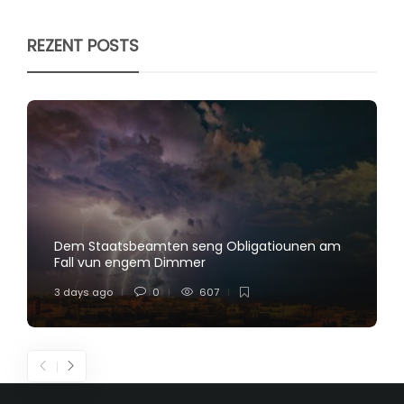
REZENT POSTS
Dem Staatsbeamten seng Obligatiounen am
Fall vun engem Dimmer
3 days ago
0
607