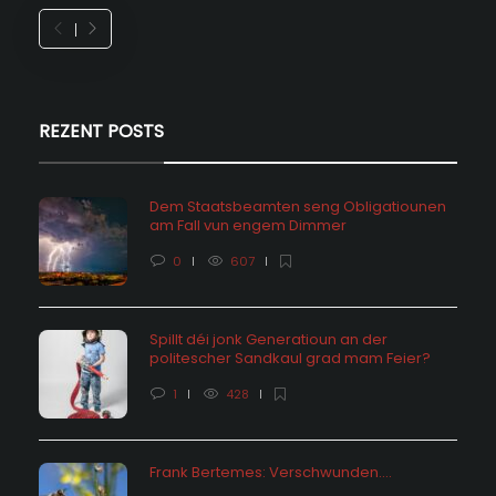
REZENT POSTS
Dem Staatsbeamten seng Obligatiounen
am Fall vun engem Dimmer
0
607
Spillt déi jonk Generatioun an der
politescher Sandkaul grad mam Feier?
1
428
Frank Bertemes: Verschwunden….