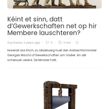
Kéint et sinn, datt
d’Gewerkschaften net op hir
Membere lauschteren?
Guy Kaiser
,
2 years ago
0
3 min
Iwwerall ass Krich, zu Lëtzebuerg huet den Aarbechtsminister
Georges Mischo d’Gewerkschaften am Viséier. An déi
schéissen zeréck. De Minister hätt...