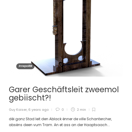
Innepolitik
Garer Geschäftsleit zweemol
gebiischt?!
Guy Kaiser
,
6 years ago
0
2 min
déi ganz Stad leit den Ablack ënner de ville Schantercher,
absëns deen vum Tram. An et ass an der Haaptsaach...