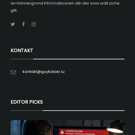
an Hannergrond Informatiounen déi der soss wäit siche
gitt.
KONTAKT
kontakt@guykaiser.lu
EDITOR PICKS