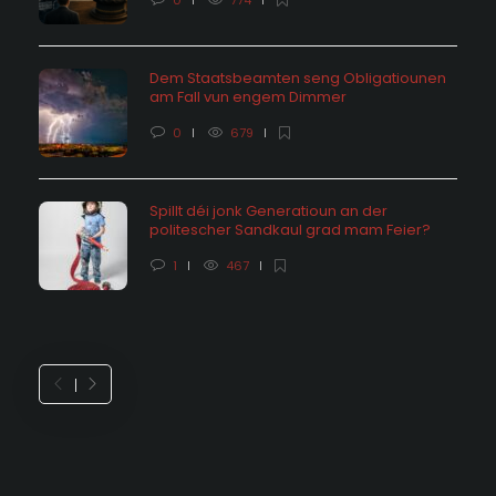
0
774
Dem Staatsbeamten seng Obligatiounen
am Fall vun engem Dimmer
0
679
Spillt déi jonk Generatioun an der
politescher Sandkaul grad mam Feier?
1
467