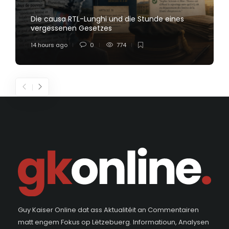
Die causa RTL-Lunghi und die Stunde eines
vergessenen Gesetzes
14 hours ago
0
774
Guy Kaiser Online dat ass Aktualitéit an Commentairen
matt engem Fokus op Lëtzebuerg. Informatioun, Analysen