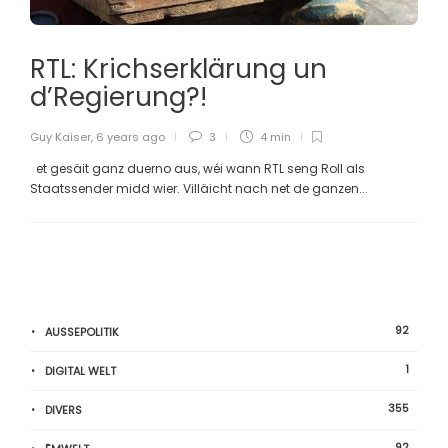
RTL: Krichserklärung un
d’Regierung?!
Guy Kaiser
,
6 years ago
3
4 min
et gesäit ganz duerno aus, wéi wann RTL seng Roll als
Staatssender midd wier. Villäicht nach net de ganzen...
92
AUSSEPOLITIK
1
DIGITAL WELT
355
DIVERS
92