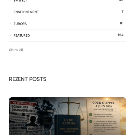
ËMWELT
7
ENSEIGNEMENT
81
EUROPA
124
FEATURED
Show All
REZENT POSTS