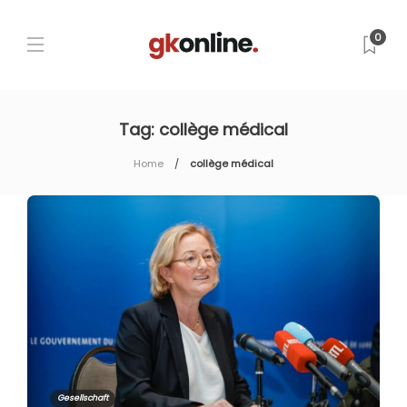
0
Tag:
collège médical
Home
collège médical
Gesellschaft