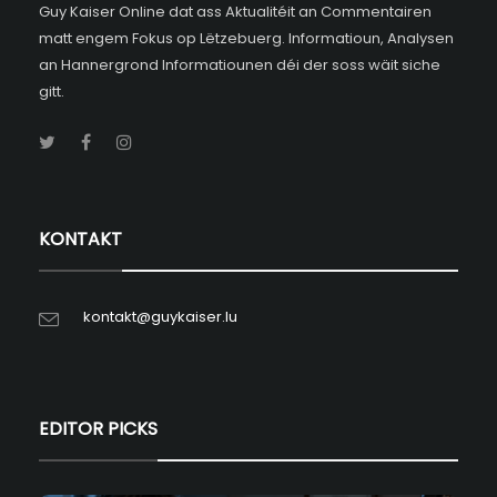
Guy Kaiser Online dat ass Aktualitéit an Commentairen
matt engem Fokus op Lëtzebuerg. Informatioun, Analysen
an Hannergrond Informatiounen déi der soss wäit siche
gitt.
KONTAKT
kontakt@guykaiser.lu
EDITOR PICKS