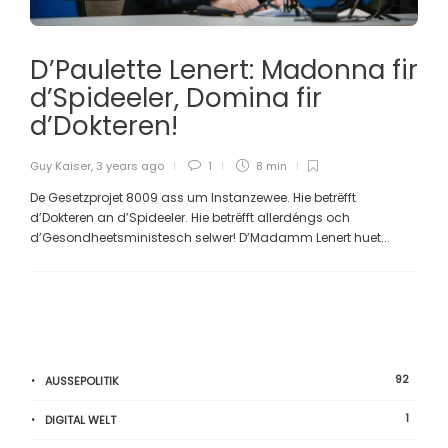
D’Paulette Lenert: Madonna fir
d’Spideeler, Domina fir
d’Dokteren!
Guy Kaiser
,
3 years ago
1
8 min
De Gesetzprojet 8009 ass um Instanzewee. Hie betrëfft
d’Dokteren an d’Spideeler. Hie betrëfft allerdéngs och
d’Gesondheetsministesch selwer! D’Madamm Lenert huet...
92
AUSSEPOLITIK
1
DIGITAL WELT