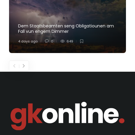
Dem Staatsbeamten seng Obligatiounen am
Fall vun engem Dimmer
4 days ago
0
649