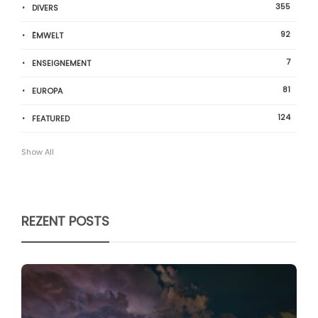
355
DIVERS
92
ËMWELT
7
ENSEIGNEMENT
81
EUROPA
124
FEATURED
Show All
REZENT POSTS