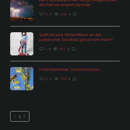
am Fall vun engem Dimmer
0
649
Spillt déi jonk Generatioun an der
politescher Sandkaul grad mam Feier?
1
452
Frank Bertemes: Verschwunden….
0
759