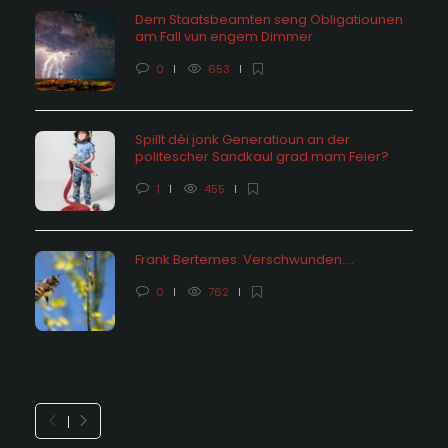
Dem Staatsbeamten seng Obligatiounen
am Fall vun engem Dimmer
0
653
Spillt déi jonk Generatioun an der
politescher Sandkaul grad mam Feier?
1
455
Frank Bertemes: Verschwunden….
0
762