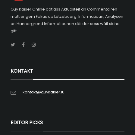
Guy Kaiser Online dat ass Aktualitéit an Commentairen
matt engem Fokus op Lëtzebuerg. Informatioun, Analysen
an Hannergrond Informatiounen déi der soss wäit siche
gitt.
KONTAKT
kontakt@guykaiser.lu
EDITOR PICKS