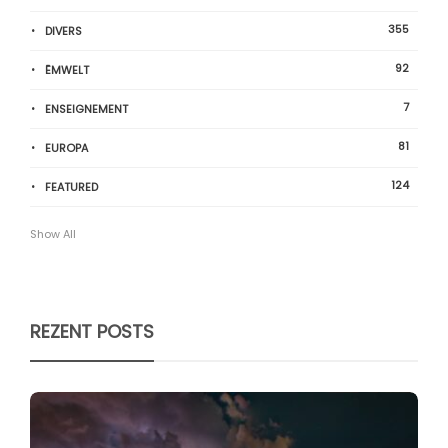
355
DIVERS
92
ËMWELT
7
ENSEIGNEMENT
81
EUROPA
124
FEATURED
Show All
REZENT POSTS