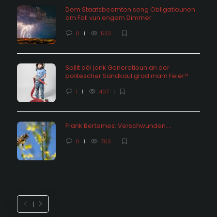
Dem Staatsbeamten seng Obligatiounen
am Fall vun engem Dimmer
0
533
Spillt déi jonk Generatioun an der
politescher Sandkaul grad mam Feier?
1
407
Frank Bertemes: Verschwunden….
0
703