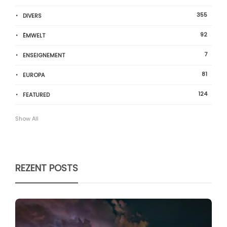
355
DIVERS
92
ËMWELT
7
ENSEIGNEMENT
81
EUROPA
124
FEATURED
Show All
REZENT POSTS