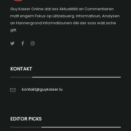
Guy Kaiser Online dat ass Aktualitéit an Commentairen
matt engem Fokus op Lëtzebuerg. Informatioun, Analysen
an Hannergrond Informatiounen déi der soss wäit siche
gitt.
KONTAKT
kontakt@guykaiser.lu
EDITOR PICKS