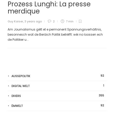
Prozess Lunghi: La presse
merdique
Guy Kaiser
,
3 years ago
2
7 min
Am Journalismus gëtt et e permanent Spannungsverhältnis,
besonnesch wat de Beräich Politik betrëfft: wéi no loossen ech
de Politiker u...
92
AUSSEPOLITIK
1
DIGITAL WELT
355
DIVERS
92
ËMWELT