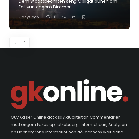
Dem Staatsbeamten seng Obligatiounen am
Fall vun engem Dimmer
2 days ago
0
532
Guy Kaiser Online dat ass Aktualitéit an Commentairen
matt engem Fokus op Lëtzebuerg. Informatioun, Analysen
an Hannergrond Informatiounen déi der soss wäit siche