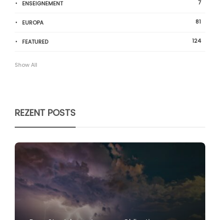
7
ENSEIGNEMENT
81
EUROPA
124
FEATURED
Show All
REZENT POSTS