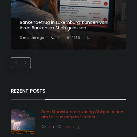
Bankenbetrug in Luxemburg: Kunden von
ihren Banken im Stich gelassen
3 months ago
1
1956
REZENT POSTS
Dem Staatsbeamten seng Obligatiounen
am Fall vun engem Dimmer
0
532