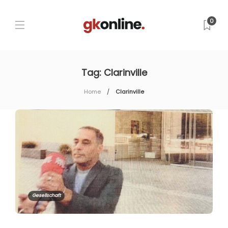
0
Tag:
Clarinville
Home
Clarinville
Gesellschaft