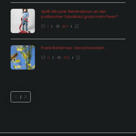
Spillt déi jonk Generatioun an der
politescher Sandkaul grad mam Feier?
1
407
Frank Bertemes: Verschwunden….
0
703