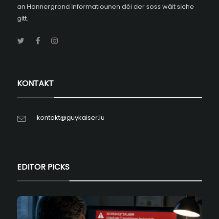
an Hannergrond Informatiounen déi der soss wäit siche
gitt.
KONTAKT
kontakt@guykaiser.lu
EDITOR PICKS