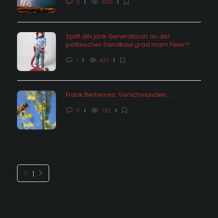
0
600
Spillt déi jonk Generatioun an der
politescher Sandkaul grad mam Feier?
1
427
Frank Bertemes: Verschwunden….
0
732