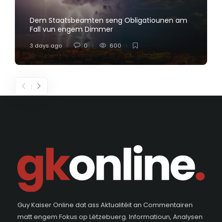
Dem Staatsbeamten seng Obligatiounen am
Fall vun engem Dimmer
3 days ago
0
600
Guy Kaiser Online dat ass Aktualitéit an Commentairen
matt engem Fokus op Lëtzebuerg. Informatioun, Analysen