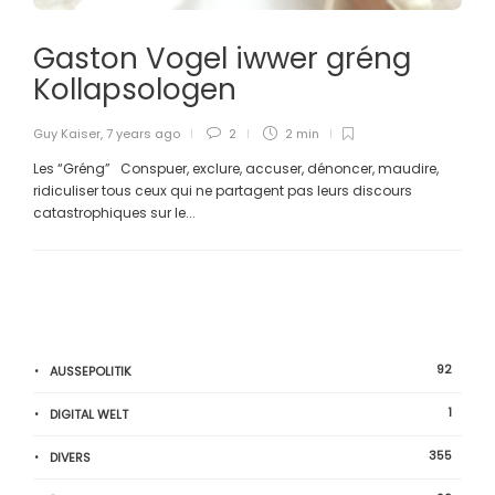
Gaston Vogel iwwer gréng
Kollapsologen
Guy Kaiser
,
7 years ago
2
2 min
Les “Gréng” Conspuer, exclure, accuser, dénoncer, maudire,
ridiculiser tous ceux qui ne partagent pas leurs discours
catastrophiques sur le...
92
AUSSEPOLITIK
1
DIGITAL WELT
355
DIVERS