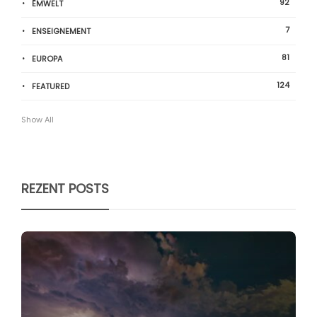
92
ËMWELT
7
ENSEIGNEMENT
81
EUROPA
124
FEATURED
Show All
REZENT POSTS