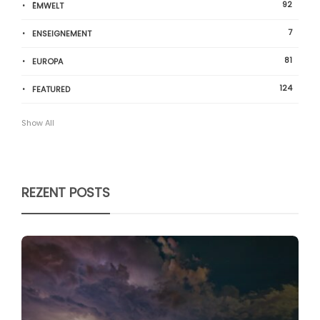
92
ËMWELT
7
ENSEIGNEMENT
81
EUROPA
124
FEATURED
Show All
REZENT POSTS