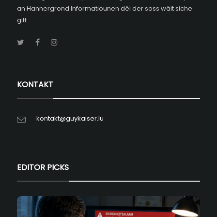
an Hannergrond Informatiounen déi der soss wäit siche
gitt.
KONTAKT
kontakt@guykaiser.lu
EDITOR PICKS