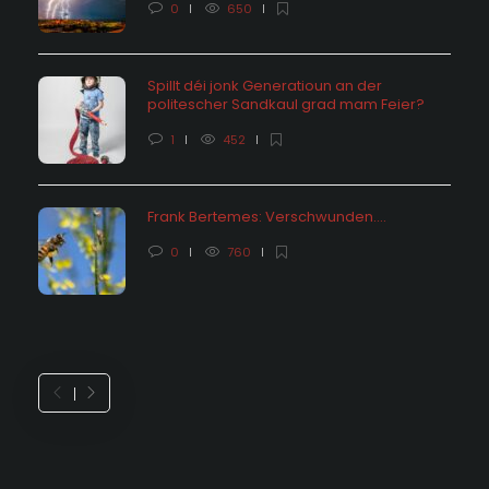
0
650
Spillt déi jonk Generatioun an der
politescher Sandkaul grad mam Feier?
1
452
Frank Bertemes: Verschwunden….
0
760