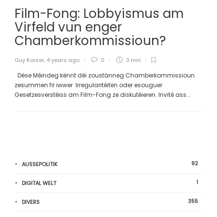
Film-Fong: Lobbyismus am
Virfeld vun enger
Chamberkommissioun?
Guy Kaiser
,
4 years ago
0
3 min
Dëse Méindeg kënnt déi zoustänneg Chamberkommissioun
zesummen fir iwwer Irregularitéiten oder esouguer
Gesetzesverstéiss am Film-Fong ze diskutéieren. Invité ass...
92
AUSSEPOLITIK
1
DIGITAL WELT
355
DIVERS