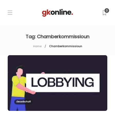
0
Tag:
Chamberkommissioun
Home
Chamberkommissioun
Gesellschaft