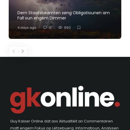
Dem Staatsbeamten seng Obligatiounen am
Fall vun engem Dimmer
4 days ago
0
650
Guy Kaiser Online dat ass Aktualitéit an Commentairen
matt engem Fokus op Lëtzebuerg. Informatioun, Analysen