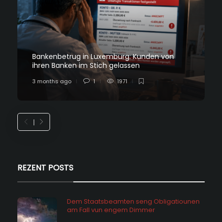
Bankenbetrug in Luxemburg: Kunden von
ihren Banken im Stich gelassen
3 months ago
1
1971
REZENT POSTS
Dem Staatsbeamten seng Obligatiounen
am Fall vun engem Dimmer