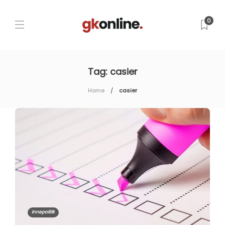
0
Tag:
casier
Home
casier
Innepolitik