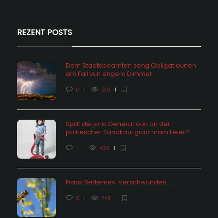
REZENT POSTS
Dem Staatsbeamten seng Obligatiounen
am Fall vun engem Dimmer
0
631
Spillt déi jonk Generatioun an der
politescher Sandkaul grad mam Feier?
1
439
Frank Bertemes: Verschwunden….
0
748