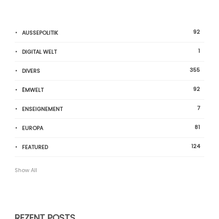
92
AUSSEPOLITIK
1
DIGITAL WELT
355
DIVERS
92
ËMWELT
7
ENSEIGNEMENT
81
EUROPA
124
FEATURED
Show All
REZENT POSTS