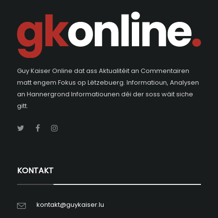
Guy Kaiser Online dat ass Aktualitéit an Commentairen
matt engem Fokus op Lëtzebuerg. Informatioun, Analysen
an Hannergrond Informatiounen déi der soss wäit siche
gitt.
KONTAKT
kontakt@guykaiser.lu