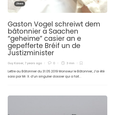
Divers
Gaston Vogel schreiwt dem
bâtonnier a Saachen
“geheime” casier an e
gepefferte Bréif un de
Justizminister
Guy Kaiser
,
7 years ago
0
3 min
Lettre au Bâtonnier du 31.05.2019 Monsieur le Bâtonnier, J’ai été
saisi par Mr. X. d’un singulier dossier qui a fait...