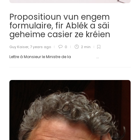
Propositioun vun engem
formulaire, fir Ablék a säi
geheime casier ze kréien
Guy Kaiser
,
7 years ago
0
2 min
Lettre à Monsieur le Ministre de la ...