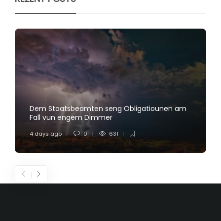
Dem Staatsbeamten seng Obligatiounen am
Fall vun engem Dimmer
4 days ago
0
631