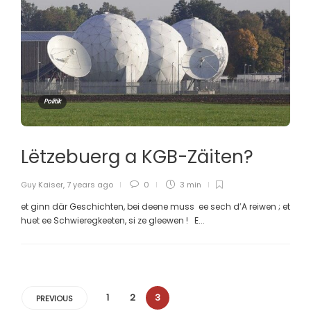
Politik
Lëtzebuerg a KGB-Zäiten?
Guy Kaiser
,
7 years ago
0
3 min
et ginn där Geschichten, bei deene muss ee sech d’A reiwen ; et
huet ee Schwieregkeeten, si ze gleewen ! E...
1
2
3
PREVIOUS