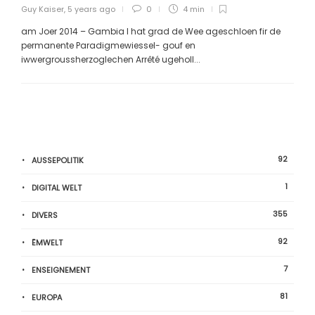
Guy Kaiser
,
5 years ago
0
4 min
am Joer 2014 – Gambia I hat grad de Wee ageschloen fir de
permanente Paradigmewiessel- gouf en
iwwergroussherzoglechen Arrêté ugeholl...
92
AUSSEPOLITIK
1
DIGITAL WELT
355
DIVERS
92
ËMWELT
7
ENSEIGNEMENT
81
EUROPA