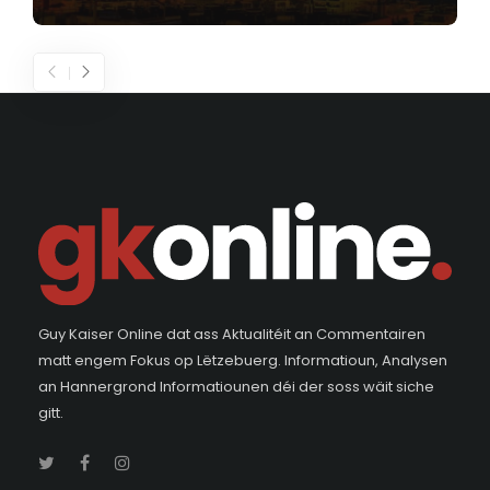
Guy Kaiser Online dat ass Aktualitéit an Commentairen
matt engem Fokus op Lëtzebuerg. Informatioun, Analysen
an Hannergrond Informatiounen déi der soss wäit siche
gitt.