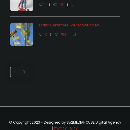
1
451
Frank Bertemes: Verschwunden….
0
759
© Copyright 2023 - Designed by 352MEDIAHOUSE Digital Agency
|
Privacy Policy