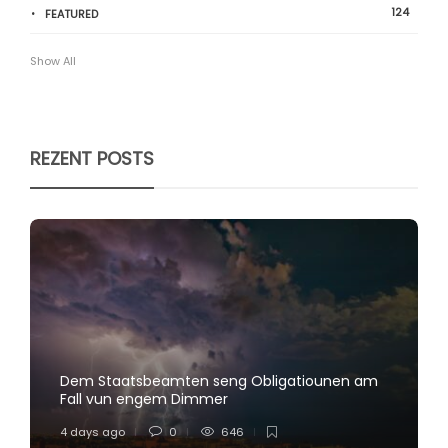
124
FEATURED
Show All
REZENT POSTS
Dem Staatsbeamten seng Obligatiounen am
Fall vun engem Dimmer
4 days ago
0
646