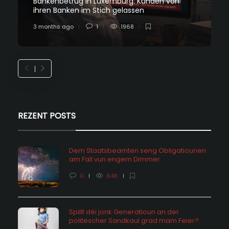
Bankenbetrug in Luxemburg: Kunden von
ihren Banken im Stich gelassen
3 months ago
1
1968
REZENT POSTS
Dem Staatsbeamten seng Obligatiounen
am Fall vun engem Dimmer
0
646
Spillt déi jonk Generatioun an der
politescher Sandkaul grad mam Feier?