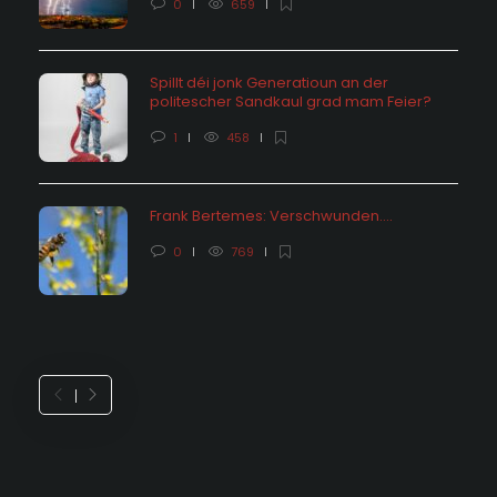
0
659
Spillt déi jonk Generatioun an der
politescher Sandkaul grad mam Feier?
1
458
Frank Bertemes: Verschwunden….
0
769