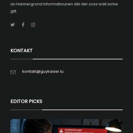
an Hannergrond Informatiounen déi der soss wäit siche
gitt.
KONTAKT
kontakt@guykaiser.lu
EDITOR PICKS