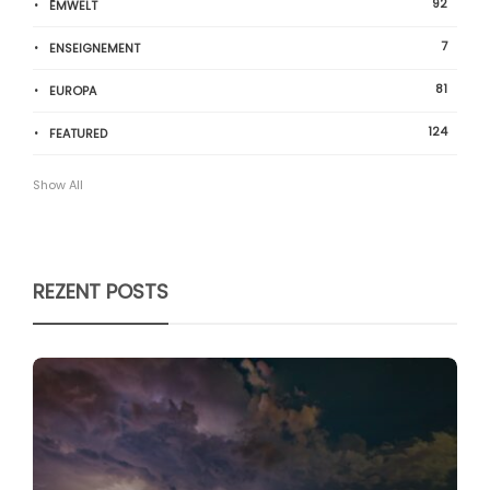
92
ËMWELT
7
ENSEIGNEMENT
81
EUROPA
124
FEATURED
Show All
REZENT POSTS