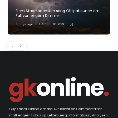
Dem Staatsbeamten seng Obligatiounen am
Fall vun engem Dimmer
5 days ago
0
659
Guy Kaiser Online dat ass Aktualitéit an Commentairen
matt engem Fokus op Lëtzebuerg. Informatioun, Analysen