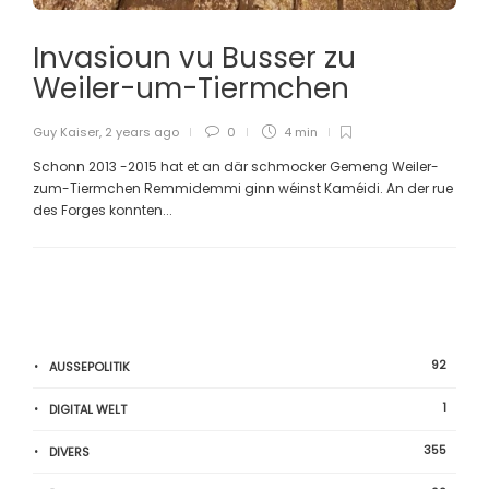
Invasioun vu Busser zu
Weiler-um-Tiermchen
Guy Kaiser
,
2 years ago
0
4 min
Schonn 2013 -2015 hat et an där schmocker Gemeng Weiler-
zum-Tiermchen Remmidemmi ginn wéinst Kaméidi. An der rue
des Forges konnten...
92
AUSSEPOLITIK
1
DIGITAL WELT
355
DIVERS