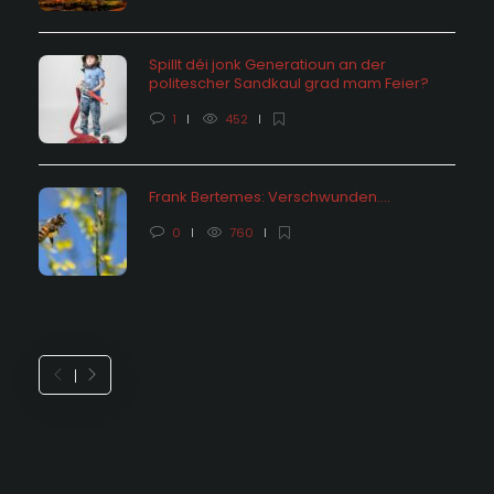
Spillt déi jonk Generatioun an der
politescher Sandkaul grad mam Feier?
1
452
Frank Bertemes: Verschwunden….
0
760