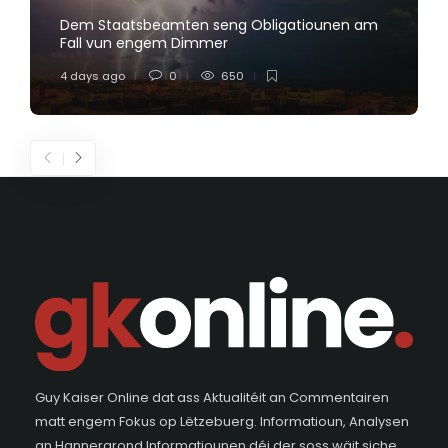
Dem Staatsbeamten seng Obligatiounen am
Fall vun engem Dimmer
4 days ago
0
650
Guy Kaiser Online dat ass Aktualitéit an Commentairen
matt engem Fokus op Lëtzebuerg. Informatioun, Analysen
an Hannergrond Informatiounen déi der soss wäit siche