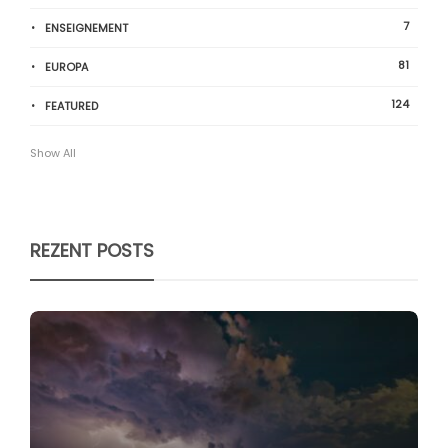
7
ENSEIGNEMENT
81
EUROPA
124
FEATURED
Show All
REZENT POSTS