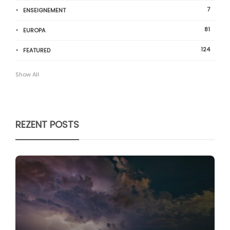
7
ENSEIGNEMENT
81
EUROPA
124
FEATURED
Show All
REZENT POSTS