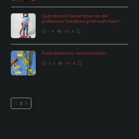
Spillt déi jonk Generatioun an der
politescher Sandkaul grad mam Feier?
1
438
Frank Bertemes: Verschwunden….
0
748