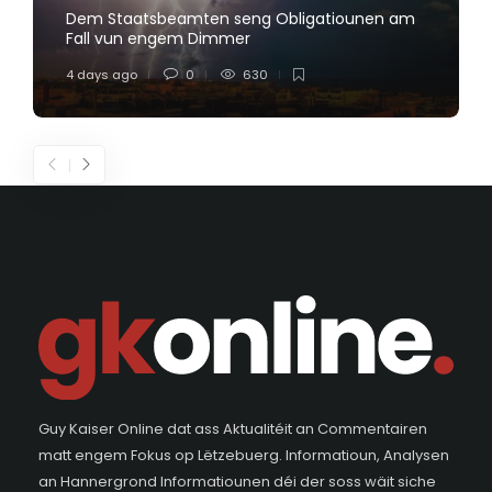
Dem Staatsbeamten seng Obligatiounen am
Fall vun engem Dimmer
4 days ago
0
630
Guy Kaiser Online dat ass Aktualitéit an Commentairen
matt engem Fokus op Lëtzebuerg. Informatioun, Analysen
an Hannergrond Informatiounen déi der soss wäit siche