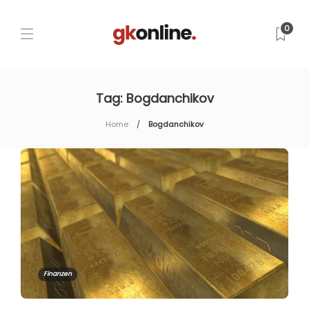
0
Tag:
Bogdanchikov
Home
Bogdanchikov
Finanzen