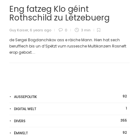
Eng fatzeg Klo géint
Rothschild zu Lëtzebuerg
Guy Kaiser
,
6 years ago
0
3 min
de Sergei Bogdanchikov ass e räiche Mann. Hien hat sech
berufflech bis un d’Spëtzt vum russesche Multikonzern Rosneft
erop geboxt....
92
AUSSEPOLITIK
1
DIGITAL WELT
355
DIVERS
92
ËMWELT