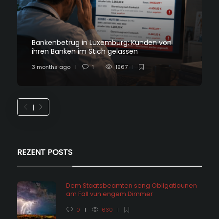
Bankenbetrug in Luxemburg: Kunden von
ihren Banken im Stich gelassen
3 months ago
1
1967
REZENT POSTS
Dem Staatsbeamten seng Obligatiounen
am Fall vun engem Dimmer
0
630