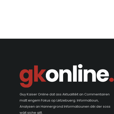
Guy Kaiser Online dat ass Aktualitéit an Commentairen
matt engem Fokus op Lëtzebuerg. Informatioun,
Analysen an Hannergrond Informatiounen déi der soss
wäit siche gitt.