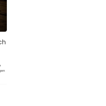
ch
e
ngen