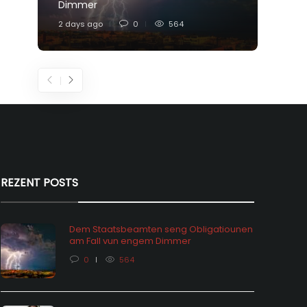
Dimmer
Feier
2 days ago
0
564
5 days
REZENT POSTS
Dem Staatsbeamten seng Obligatiounen
am Fall vun engem Dimmer
0
564