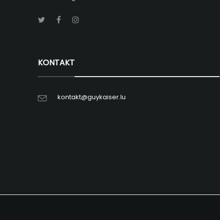
KONTAKT
kontakt@guykaiser.lu