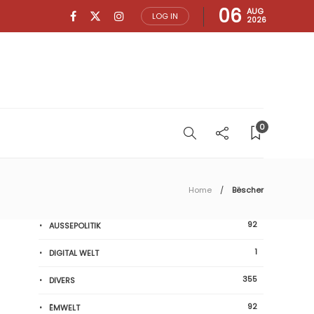
06
AUG
LOG IN
2026
0
Home
Bëscher
92
AUSSEPOLITIK
1
DIGITAL WELT
355
DIVERS
92
ËMWELT