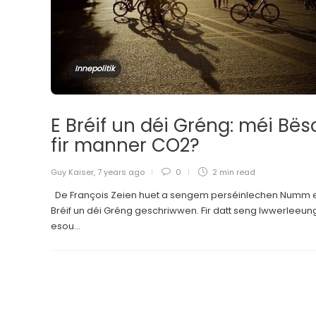
Innepolitik
E Bréif un déi Gréng: méi Bës
fir manner CO2?
Guy Kaiser
,
7 years ago
0
2 min
read
De François Zeien huet a sengem perséinlechen Numm 
Bréif un déi Gréng geschriwwen. Fir datt seng Iwwerleeu
esou...