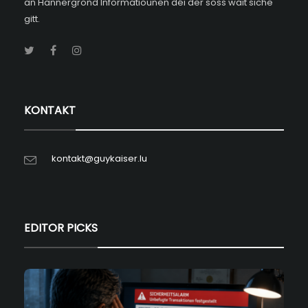
an Hannergrond Informatiounen déi der soss wäit siche
gitt.
KONTAKT
kontakt@guykaiser.lu
EDITOR PICKS