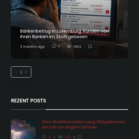
Bankenbetrug in Luxemburg: Kunden von
ihren Banken im Stich gelassen
3 months ago
1
1962
REZENT POSTS
Dem Staatsbeamten seng Obligatiounen
am Fall vun engem Dimmer
0
576