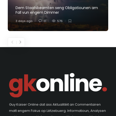
Dem Staatsbeamten seng Obligatiounen am
Fall vun engem Dimmer
3 days ago
0
576
Guy Kaiser Online dat ass Aktualitéit an Commentairen
matt engem Fokus op Lëtzebuerg. Informatioun, Analysen