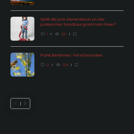
Spillt déi jonk Generatioun an der
politescher Sandkaul grad mam Feier?
1
421
Frank Bertemes: Verschwunden….
0
724