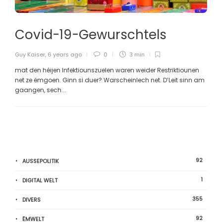
Covid-19-Gewurschtels
Guy Kaiser
,
6 years ago
0
3 min
mat den héijen Infektiounszuelen waren weider Restriktiounen
net ze ëmgoen. Ginn si duer? Warscheinlech net. D’Leit sinn am
gaangen, sech...
92
AUSSEPOLITIK
1
DIGITAL WELT
355
DIVERS
92
ËMWELT