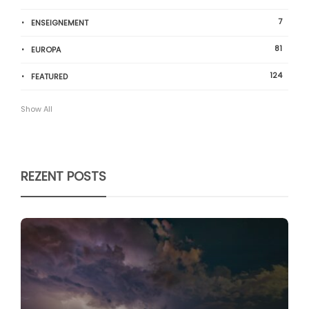
7
ENSEIGNEMENT
81
EUROPA
124
FEATURED
Show All
REZENT POSTS