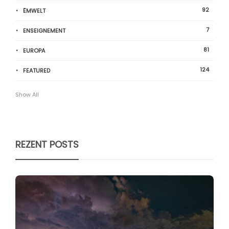
92
ËMWELT
7
ENSEIGNEMENT
81
EUROPA
124
FEATURED
Show All
REZENT POSTS