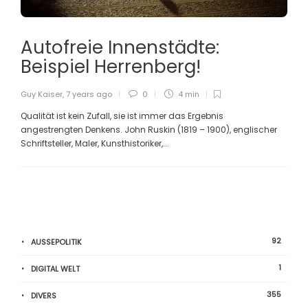
Autofreie Innenstädte:
Beispiel Herrenberg!
Guy Kaiser
,
7 years ago
0
4 min
Qualität ist kein Zufall, sie ist immer das Ergebnis
angestrengten Denkens. John Ruskin (1819 – 1900), englischer
Schriftsteller, Maler, Kunsthistoriker,...
92
AUSSEPOLITIK
1
DIGITAL WELT
355
DIVERS