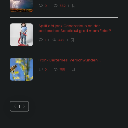
0
632
Spillt déi jonk Generatioun an der
politescher Sandkaul grad mam Feier?
1
442
Frank Bertemes: Verschwunden….
0
755