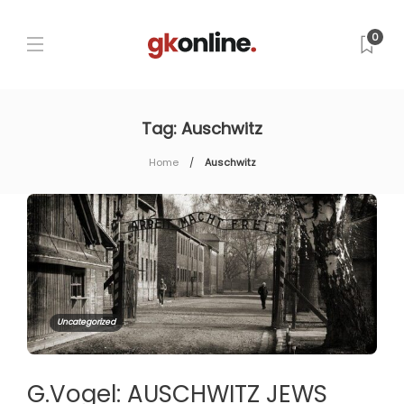
0
Tag:
Auschwitz
Home
Auschwitz
Uncategorized
G.Vogel: AUSCHWITZ JEWS