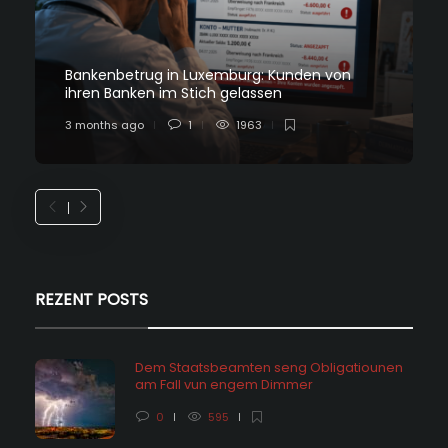
Bankenbetrug in Luxemburg: Kunden von
ihren Banken im Stich gelassen
3 months ago
1
1963
REZENT POSTS
Dem Staatsbeamten seng Obligatiounen
am Fall vun engem Dimmer
0
595