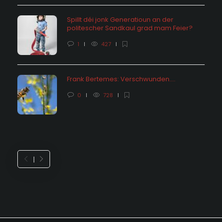
Spillt déi jonk Generatioun an der
politescher Sandkaul grad mam Feier?
1
427
Frank Bertemes: Verschwunden….
0
728