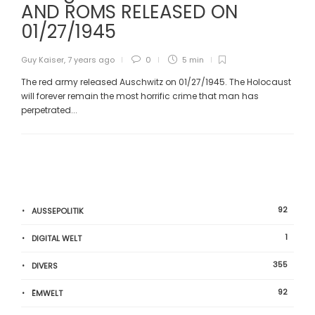
AND ROMS RELEASED ON
01/27/1945
Guy Kaiser
,
7 years ago
0
5 min
The red army released Auschwitz on 01/27/1945. The Holocaust
will forever remain the most horrific crime that man has
perpetrated...
92
AUSSEPOLITIK
1
DIGITAL WELT
355
DIVERS
92
ËMWELT