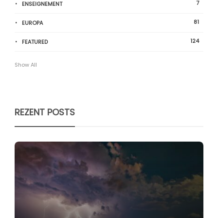
7
ENSEIGNEMENT
81
EUROPA
124
FEATURED
Show All
REZENT POSTS