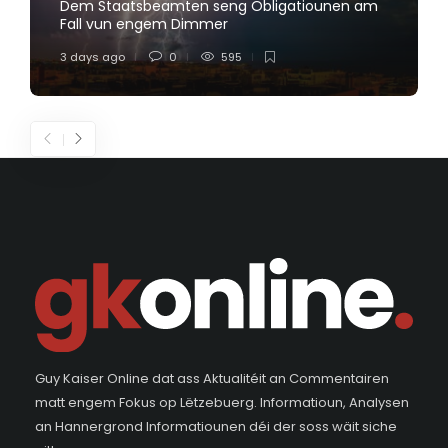
Dem Staatsbeamten seng Obligatiounen am
Fall vun engem Dimmer
3 days ago
0
595
Guy Kaiser Online dat ass Aktualitéit an Commentairen
matt engem Fokus op Lëtzebuerg. Informatioun, Analysen
an Hannergrond Informatiounen déi der soss wäit siche