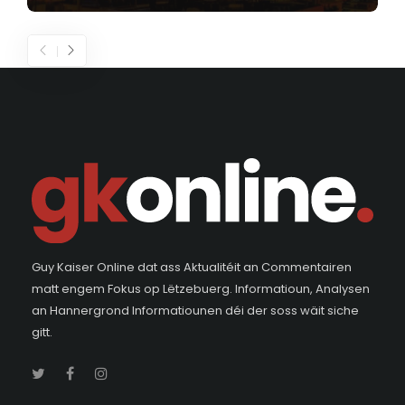
Guy Kaiser Online dat ass Aktualitéit an Commentairen
matt engem Fokus op Lëtzebuerg. Informatioun, Analysen
an Hannergrond Informatiounen déi der soss wäit siche
gitt.