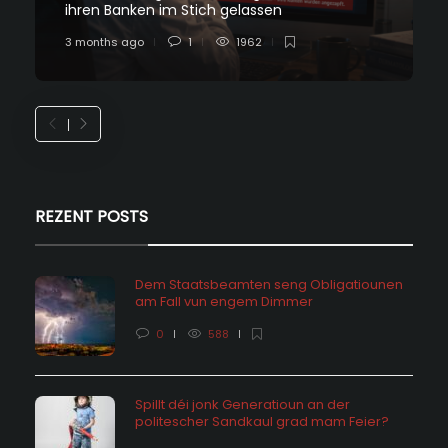
ihren Banken im Stich gelassen
3 months ago
1
1962
REZENT POSTS
Dem Staatsbeamten seng Obligatiounen
am Fall vun engem Dimmer
0
588
Spillt déi jonk Generatioun an der
politescher Sandkaul grad mam Feier?