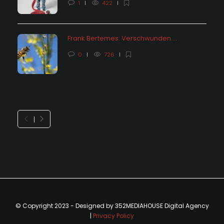
1
422
Frank Bertemes: Verschwunden….
0
726
© Copyright 2023 - Designed by 352MEDIAHOUSE Digital Agency
|
Privacy Policy