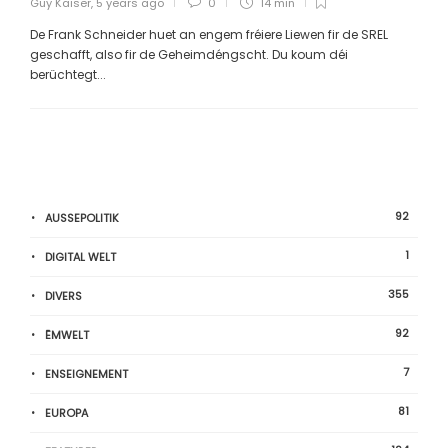
Guy Kaiser
,
5 years ago
0
14 min
De Frank Schneider huet an engem fréiere Liewen fir de SREL
geschafft, also fir de Geheimdéngscht. Du koum déi
berüchtegt...
92
AUSSEPOLITIK
1
DIGITAL WELT
355
DIVERS
92
ËMWELT
7
ENSEIGNEMENT
81
EUROPA