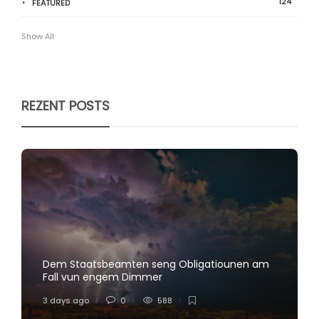
124
FEATURED
Show All
REZENT POSTS
Dem Staatsbeamten seng Obligatiounen am
Fall vun engem Dimmer
3 days ago
0
588