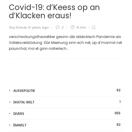
Covid-19: d’Keess op an
d’Klacken eraus!
Guy Kaiser
,
6 years ago
2
6 min
verschwörungstheoretiker gesinn déi ablécklech Pandemie als
Volleksverblödung. Där Meenung sinn ech net, op d’mannst net
pauschal, ma et ginn natierlech...
92
AUSSEPOLITIK
1
DIGITAL WELT
355
DIVERS
92
ËMWELT