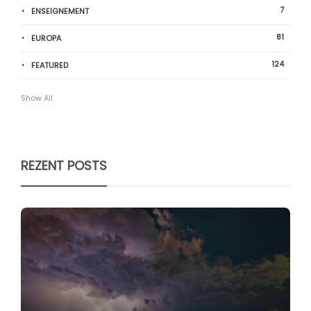
7
ENSEIGNEMENT
81
EUROPA
124
FEATURED
Show All
REZENT POSTS