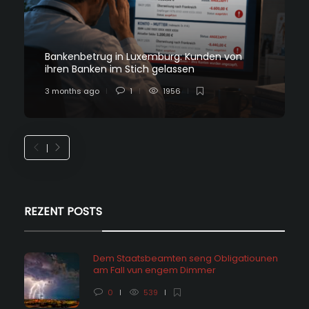
Bankenbetrug in Luxemburg: Kunden von
ihren Banken im Stich gelassen
3 months ago
1
1956
REZENT POSTS
Dem Staatsbeamten seng Obligatiounen
am Fall vun engem Dimmer
0
539