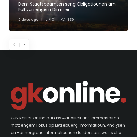
Dem Staatsbeamten seng Obligatiounen am
Fall vun engem Dimmer
2 days ago
0
539
Guy Kaiser Online dat ass Aktualitéit an Commentairen
matt engem Fokus op Lëtzebuerg. Informatioun, Analysen
an Hannergrond Informatiounen déi der soss wäit siche