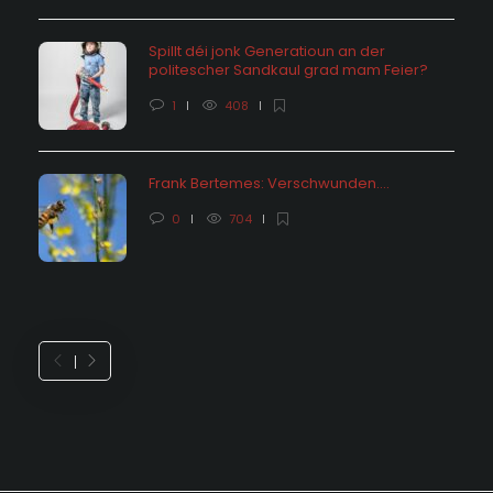
Spillt déi jonk Generatioun an der
politescher Sandkaul grad mam Feier?
1
408
Frank Bertemes: Verschwunden….
0
704