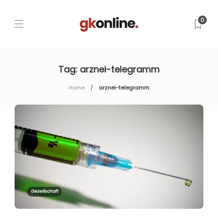
0
Tag:
arznei-telegramm
Home
arznei-telegramm
Gesellschaft