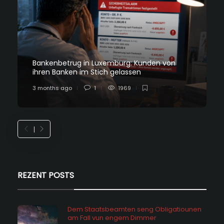
Bankenbetrug in Luxemburg: Kunden von
ihren Banken im Stich gelassen
3 months ago
1
1969
REZENT POSTS
Dem Staatsbeamten seng Obligatiounen
am Fall vun engem Dimmer