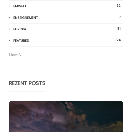
92
ËMWELT
7
ENSEIGNEMENT
81
EUROPA
124
FEATURED
Show All
REZENT POSTS