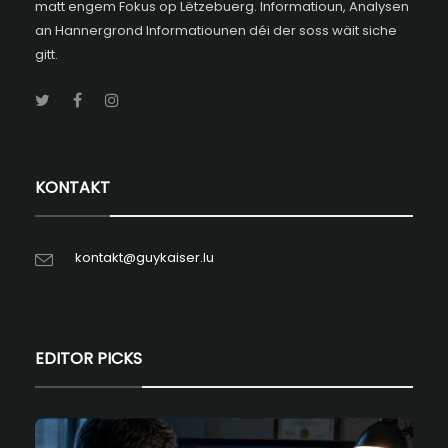
matt engem Fokus op Lëtzebuerg. Informatioun, Analysen
an Hannergrond Informatiounen déi der soss wäit siche
gitt.
KONTAKT
kontakt@guykaiser.lu
EDITOR PICKS