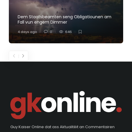
Dem Staatsbeamten seng Obligatiounen am
Fall vun engem Dimmer
4 days ago
0
646
Guy Kaiser Online dat ass Aktualitéit an Commentairen