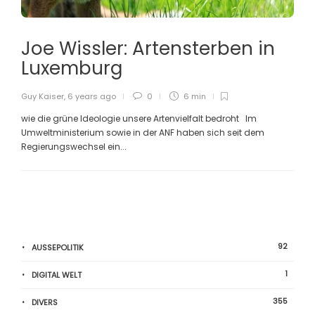
Joe Wissler: Artensterben in
Luxemburg
Guy Kaiser
,
6 years ago
0
6 min
wie die grüne Ideologie unsere Artenvielfalt bedroht Im
Umweltministerium sowie in der ANF haben sich seit dem
Regierungswechsel ein...
92
AUSSEPOLITIK
1
DIGITAL WELT
355
DIVERS