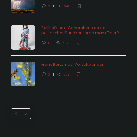
0
646
Spillt déi jonk Generatioun an der
politescher Sandkaul grad mam Feier?
1
452
Frank Bertemes: Verschwunden….
0
759