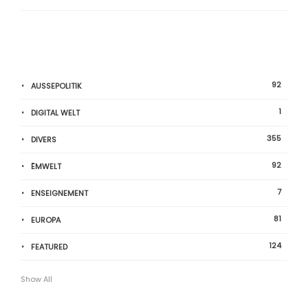
92
AUSSEPOLITIK
1
DIGITAL WELT
355
DIVERS
92
ËMWELT
7
ENSEIGNEMENT
81
EUROPA
124
FEATURED
Show All