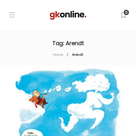
0
Tag:
Arendt
Home
Arendt