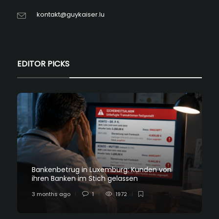
kontakt@guykaiser.lu
EDITOR PICKS
Bankenbetrug in Luxemburg: Kunden von
ihren Banken im Stich gelassen
3 months ago
1
1972