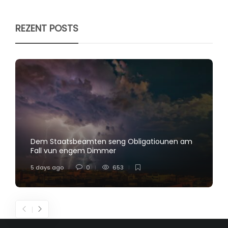
REZENT POSTS
Dem Staatsbeamten seng Obligatiounen am
Fall vun engem Dimmer
5 days ago
0
653