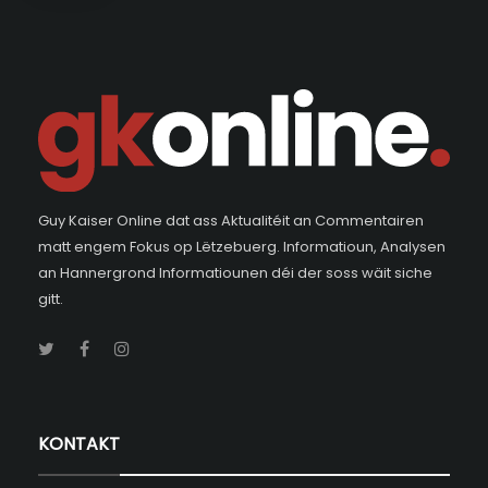
Guy Kaiser Online dat ass Aktualitéit an Commentairen
matt engem Fokus op Lëtzebuerg. Informatioun, Analysen
an Hannergrond Informatiounen déi der soss wäit siche
gitt.
KONTAKT