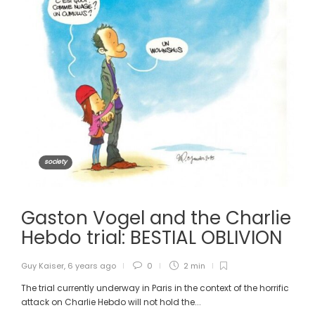
society
Gaston Vogel and the Charlie
Hebdo trial: BESTIAL OBLIVION
Guy Kaiser
,
6 years ago
0
2 min
The trial currently underway in Paris in the context of the horrific
attack on Charlie Hebdo will not hold the...