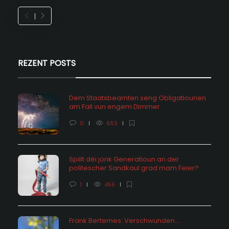
REZENT POSTS
Dem Staatsbeamten seng Obligatiounen
am Fall vun engem Dimmer
0
653
Spillt déi jonk Generatioun an der
politescher Sandkaul grad mam Feier?
1
455
Frank Bertemes: Verschwunden….