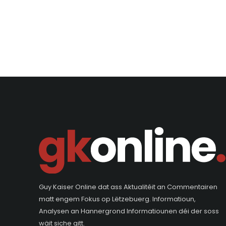
Guy Kaiser Online dat ass Aktualitéit an Commentairen
matt engem Fokus op Lëtzebuerg. Informatioun,
Analysen an Hannergrond Informatiounen déi der soss
wäit siche gitt.