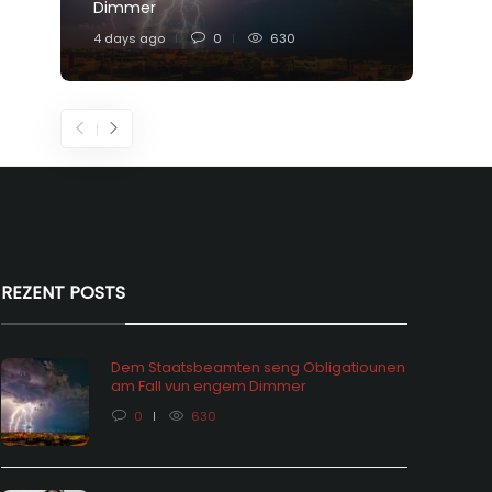
Dimmer
Feier
4 days ago
0
630
6 days
REZENT POSTS
Dem Staatsbeamten seng Obligatiounen
am Fall vun engem Dimmer
0
630