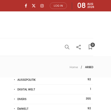
08
AUG
LOG IN
2026
0
Home
ARBED
92
AUSSEPOLITIK
1
DIGITAL WELT
355
DIVERS
92
ËMWELT