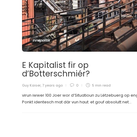
Innepolitik
E Kapitalist fir op
d’Botterschmiér?
Guy Kaiser
,
7 years ago
0
5 min
read
virun iwwer 100 Joer wor d’Situatioun zu Lëtzebuerg op 
Ponkt identesch mat där vun haut: et gouf absolutt net...