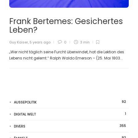
Frank Bertemes: Gesichertes
Leben?
Guy Kaiser
,
5 years ago
0
3 min
„Wer nicht täglich seine Furcht überwindet, hat die Lektion des
Lebens nicht gelernt.“ Ralph Waldo Emerson – (25. Mai 1803...
92
AUSSEPOLITIK
1
DIGITAL WELT
355
DIVERS
92