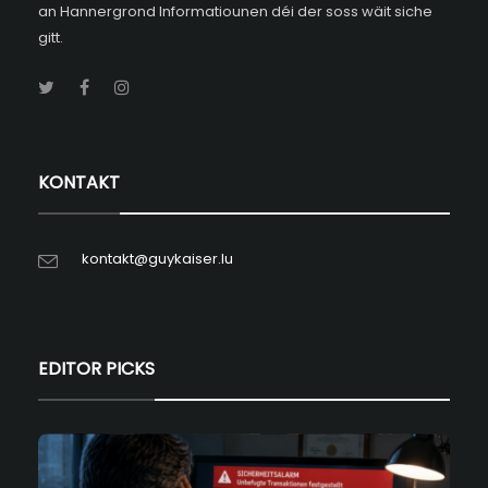
an Hannergrond Informatiounen déi der soss wäit siche
gitt.
KONTAKT
kontakt@guykaiser.lu
EDITOR PICKS