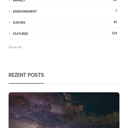
ËMWELT
7
ENSEIGNEMENT
81
EUROPA
124
FEATURED
Show All
REZENT POSTS