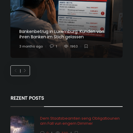
Bankenbetrug in Luxemburg: Kunden von
ihren Banken im Stich gelassen
3 months ago
1
1963
REZENT POSTS
Dem Staatsbeamten seng Obligatiounen
am Fall vun engem Dimmer