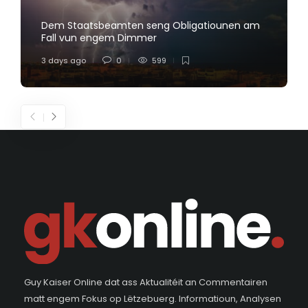
Dem Staatsbeamten seng Obligatiounen am
Fall vun engem Dimmer
3 days ago
0
599
Guy Kaiser Online dat ass Aktualitéit an Commentairen
matt engem Fokus op Lëtzebuerg. Informatioun, Analysen