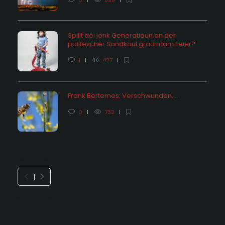
0
599
Spillt déi jonk Generatioun an der
politescher Sandkaul grad mam Feier?
1
427
Frank Bertemes: Verschwunden….
0
732