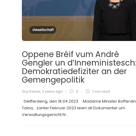
Gesellschaft
Oppene Bréif vum André
Gengler un d’Inneministesch
Demokratiedefiziter an der
Gemengepolitik
Guy Kaiser
,
3 years ago
0
7 min
read
Déifferdeng, den 18.04.2023 Madame Minister Bofferdi
Taina, zanter Februar 2023 leien all Dokumenter um
Verwaltungsgeriicht fir...