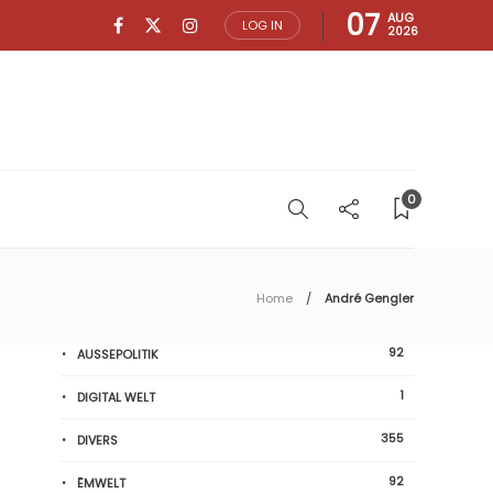
07
AUG
LOG IN
2026
0
Home
André Gengler
92
AUSSEPOLITIK
1
DIGITAL WELT
355
DIVERS
92
ËMWELT