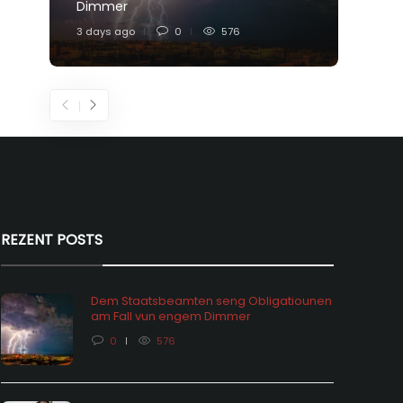
Dimmer
Feier
3 days ago
0
576
5 days
REZENT POSTS
Dem Staatsbeamten seng Obligatiounen
am Fall vun engem Dimmer
0
576