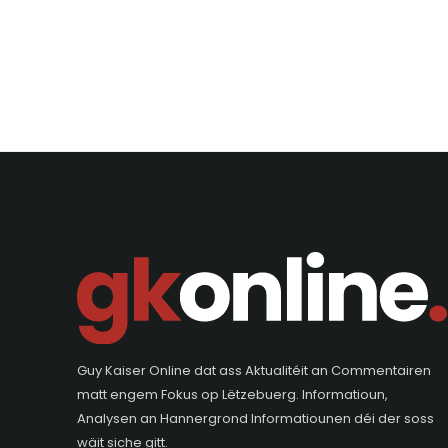
Guy Kaiser Online dat ass Aktualitéit an Commentairen
matt engem Fokus op Lëtzebuerg. Informatioun,
Analysen an Hannergrond Informatiounen déi der soss
wäit siche gitt.