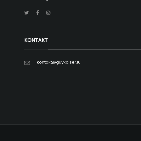
KONTAKT
kontakt@guykaiser.lu