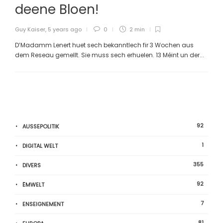
deene Bloen!
Guy Kaiser
,
5 years ago
0
2 min
D’Madamm Lenert huet sech bekanntlech fir 3 Wochen aus
dem Reseau gemellt. Sie muss sech erhuelen. 13 Méint un der...
92
AUSSEPOLITIK
1
DIGITAL WELT
355
DIVERS
92
ËMWELT
7
ENSEIGNEMENT
81