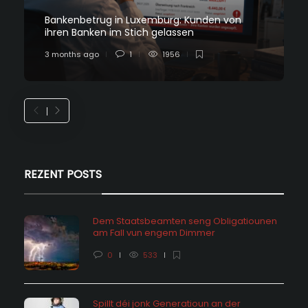
Bankenbetrug in Luxemburg: Kunden von
ihren Banken im Stich gelassen
3 months ago
1
1956
REZENT POSTS
Dem Staatsbeamten seng Obligatiounen
am Fall vun engem Dimmer
0
533
Spillt déi jonk Generatioun an der