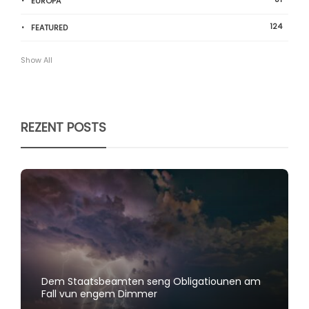
EUROPA
124
FEATURED
Show All
REZENT POSTS
Dem Staatsbeamten seng Obligatiounen am
Fall vun engem Dimmer