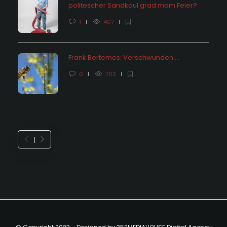
politescher Sandkaul grad mam Feier?
1
407
Frank Bertemes: Verschwunden….
0
703