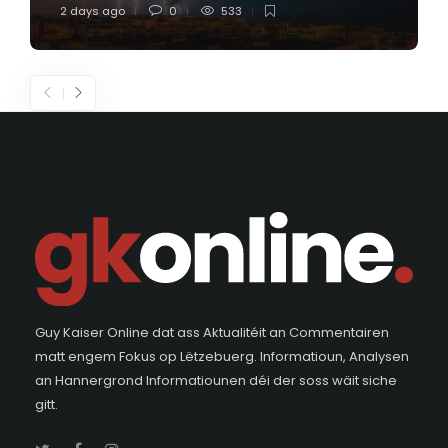
2 days ago
0
533
Guy Kaiser Online dat ass Aktualitéit an Commentairen
matt engem Fokus op Lëtzebuerg. Informatioun, Analysen
an Hannergrond Informatiounen déi der soss wäit siche
gitt.