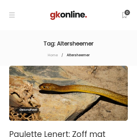
0
Tag:
Altersheemer
Home
Altersheemer
Gesondheet
Paulette Lenert: Zoff mat