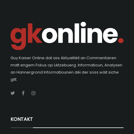
Guy Kaiser Online dat ass Aktualitéit an Commentairen
matt engem Fokus op Lëtzebuerg. Informatioun, Analysen
an Hannergrond Informatiounen déi der soss wäit siche
gitt.
KONTAKT