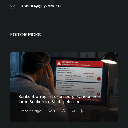
kontakt@guykaiser.lu
EDITOR PICKS
Bankenbetrug in Luxemburg: Kunden von
ihren Banken im Stich gelassen
3 months ago
1
1969