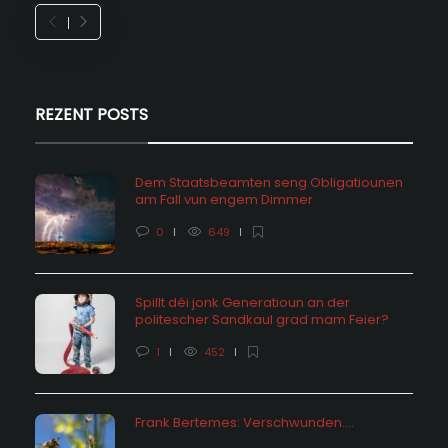
REZENT POSTS
Dem Staatsbeamten seng Obligatiounen
am Fall vun engem Dimmer
0
649
Spillt déi jonk Generatioun an der
politescher Sandkaul grad mam Feier?
1
452
Frank Bertemes: Verschwunden….