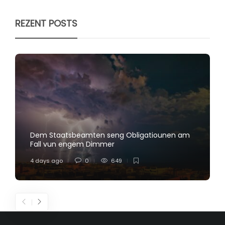
REZENT POSTS
Dem Staatsbeamten seng Obligatiounen am
Fall vun engem Dimmer
4 days ago
0
649