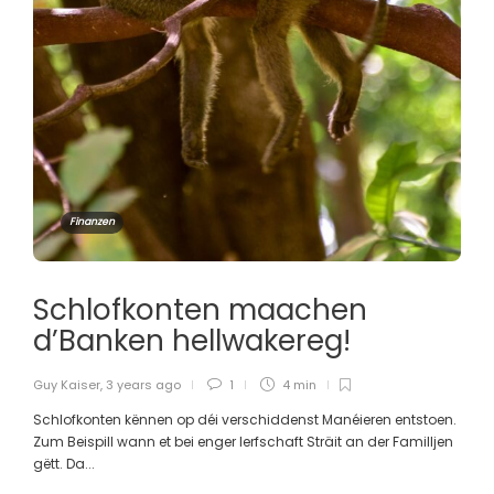
Finanzen
Schlofkonten maachen
d’Banken hellwakereg!
Guy Kaiser
,
3 years ago
1
4 min
Schlofkonten kënnen op déi verschiddenst Manéieren entstoen.
Zum Beispill wann et bei enger Ierfschaft Sträit an der Familljen
gëtt. Da...