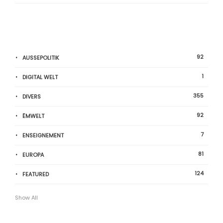
92
AUSSEPOLITIK
1
DIGITAL WELT
355
DIVERS
92
ËMWELT
7
ENSEIGNEMENT
81
EUROPA
124
FEATURED
Show All