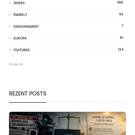
355
DIVERS
92
ËMWELT
7
ENSEIGNEMENT
81
EUROPA
124
FEATURED
Show All
REZENT POSTS