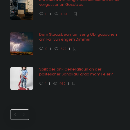
vergessenen Gesetzes
0
400
Dem Staatsbeamten seng Obligatiounen
am Fall vun engem Dimmer
0
672
Spillt déi jonk Generatioun an der
politescher Sandkaul grad mam Feier?
1
462