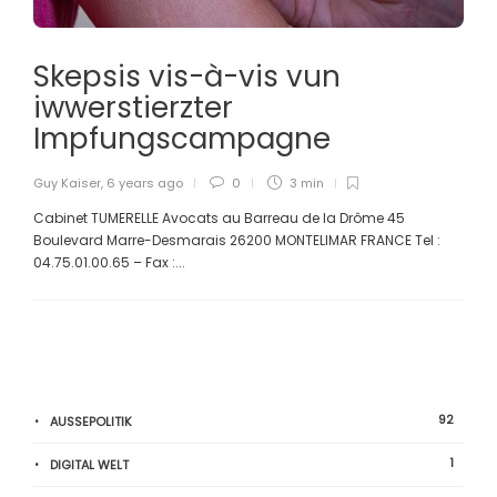
Skepsis vis-à-vis vun
iwwerstierzter
Impfungscampagne
Guy Kaiser
,
6 years ago
0
3 min
Cabinet TUMERELLE Avocats au Barreau de la Drôme 45
Boulevard Marre-Desmarais 26200 MONTELIMAR FRANCE Tel :
04.75.01.00.65 – Fax :...
92
AUSSEPOLITIK
1
DIGITAL WELT