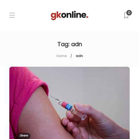
0
Tag:
adn
Home
adn
Divers