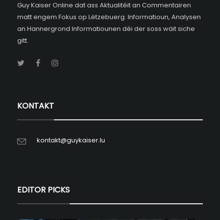
Guy Kaiser Online dat ass Aktualitéit an Commentairen
matt engem Fokus op Lëtzebuerg. Informatioun, Analysen
an Hannergrond Informatiounen déi der soss wäit siche
gitt.
KONTAKT
kontakt@guykaiser.lu
EDITOR PICKS