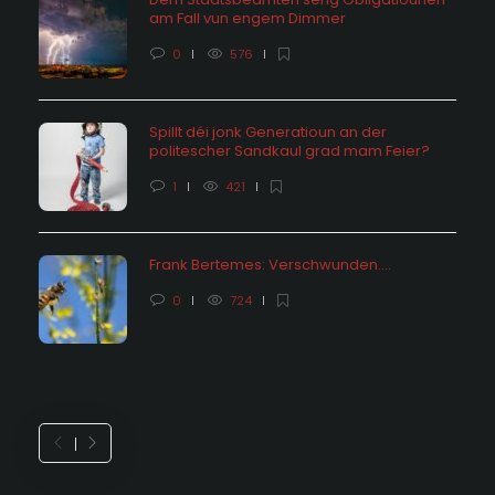
am Fall vun engem Dimmer
0
576
Spillt déi jonk Generatioun an der
politescher Sandkaul grad mam Feier?
1
421
Frank Bertemes: Verschwunden….
0
724