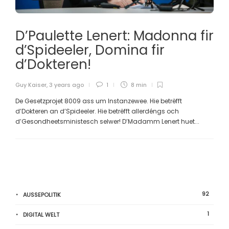
D’Paulette Lenert: Madonna fir
d’Spideeler, Domina fir
d’Dokteren!
Guy Kaiser
,
3 years ago
1
8 min
De Gesetzprojet 8009 ass um Instanzewee. Hie betrëfft
d’Dokteren an d’Spideeler. Hie betrëfft allerdéngs och
d’Gesondheetsministesch selwer! D’Madamm Lenert huet...
92
AUSSEPOLITIK
1
DIGITAL WELT