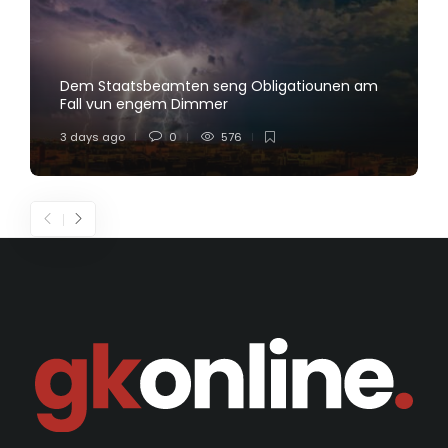
Dem Staatsbeamten seng Obligatiounen am
Fall vun engem Dimmer
3 days ago
0
576