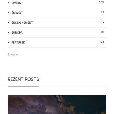
355
DIVERS
92
ËMWELT
7
ENSEIGNEMENT
81
EUROPA
124
FEATURED
Show All
REZENT POSTS