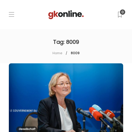
0
Tag:
8009
Home
8009
Gesellschaft