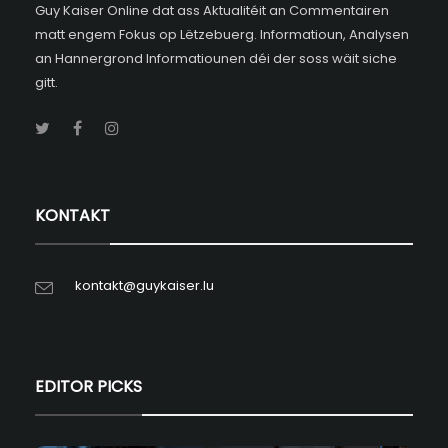
Guy Kaiser Online dat ass Aktualitéit an Commentairen
matt engem Fokus op Lëtzebuerg. Informatioun, Analysen
an Hannergrond Informatiounen déi der soss wäit siche
gitt.
KONTAKT
kontakt@guykaiser.lu
EDITOR PICKS