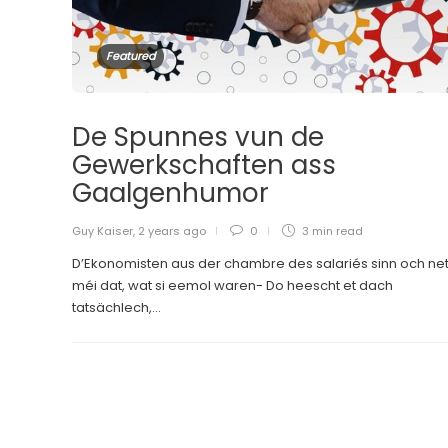
Featured
De Spunnes vun de
Gewerkschaften ass
Gaalgenhumor
Guy Kaiser
,
2 years ago
0
3 min
read
D’Ekonomisten aus der chambre des salariés sinn och ne
méi dat, wat si eemol waren- Do heescht et dach
tatsächlech,...