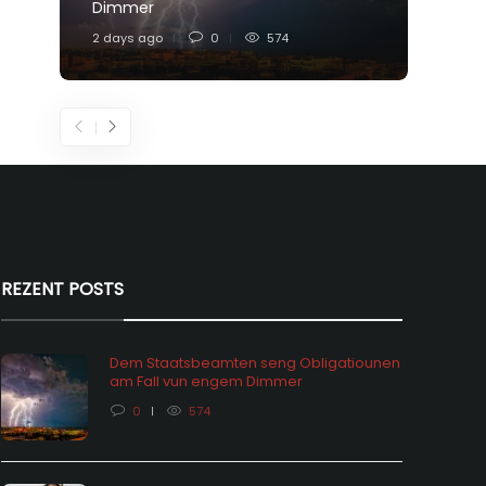
Dimmer
Feier
2 days ago
0
574
5 days
REZENT POSTS
Dem Staatsbeamten seng Obligatiounen
am Fall vun engem Dimmer
0
574