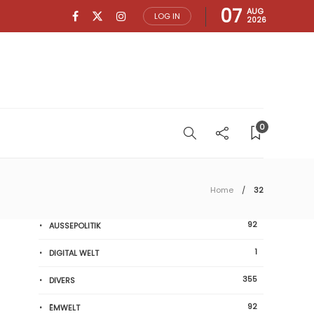
07
AUG
LOG IN
2026
0
Home
32
92
AUSSEPOLITIK
1
DIGITAL WELT
355
DIVERS
92
ËMWELT