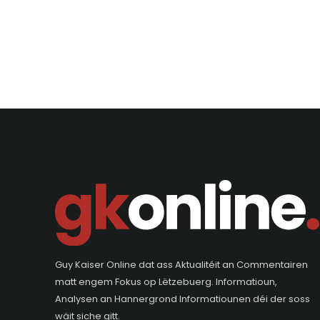
Guy Kaiser Online dat ass Aktualitéit an Commentairen
matt engem Fokus op Lëtzebuerg. Informatioun,
Analysen an Hannergrond Informatiounen déi der soss
wäit siche gitt.