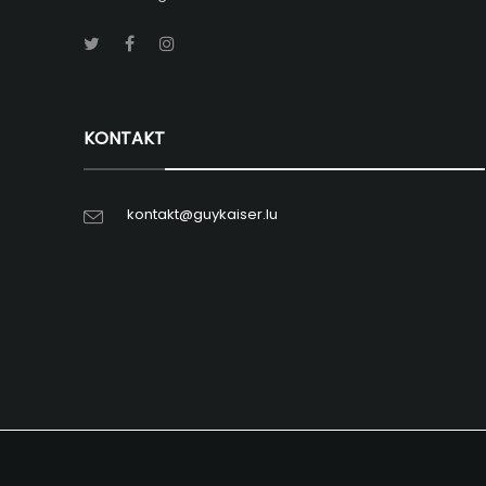
KONTAKT
kontakt@guykaiser.lu