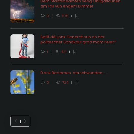
Dem Staatsbeamten seng Obligatiounen
am Fall vun engem Dimmer
0
576
Spillt déi jonk Generatioun an der
politescher Sandkaul grad mam Feier?
1
421
Frank Bertemes: Verschwunden….
0
724