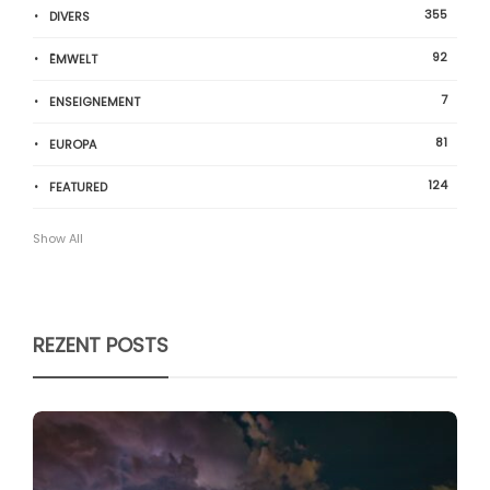
355
DIVERS
92
ËMWELT
7
ENSEIGNEMENT
81
EUROPA
124
FEATURED
Show All
REZENT POSTS