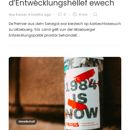
d’Entwécklungshëllef ewech
Guy Kaiser
,
4 months ago
0
4 min
De Premier aus dem Senegal war kierzlech op Aarbechtsbesuch
zu Lëtzebuerg. Säi. Land gëtt vun der lëtzebuerger
Entwécklungspolitik prioritär behandelt....
Gesellschaft