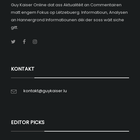
Guy Kaiser Online dat ass Aktualitéit an Commentairen
matt engem Fokus op Lëtzebuerg. Informatioun, Analysen
an Hannergrond Informatiounen déi der soss wäit siche
gitt.
KONTAKT
kontakt@guykaiser.lu
EDITOR PICKS