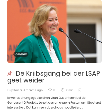
Innepolitik
De Kriibsgang bei der LSAP
geet weider
Guy Kaiser
,
4 months ago
0
2 min
Iwwerraschungsgackelchen virun Ouschteren bei de
Genossen! D’Paulette Lenert ass un engem Posten am Staatsrot
interesséiert. Dat kann een duerchaus novollzéien,...