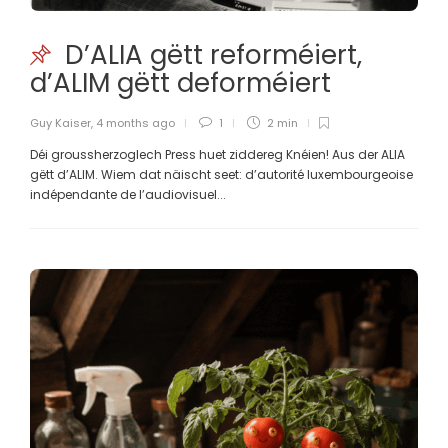
D’ALIA gëtt reforméiert,
d’ALIM gëtt deforméiert
Guy Kaiser
,
4 months ago
1
2 min
Déi groussherzoglech Press huet ziddereg Knéien! Aus der ALIA
gëtt d’ALIM. Wiem dat näischt seet: d’autorité luxembourgeoise
indépendante de l’audiovisuel...