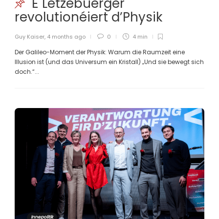
E Lëtzebuerger
revolutionéiert d’Physik
Guy Kaiser
,
4 months ago
0
4 min
Der Galileo-Moment der Physik: Warum die Raumzeit eine
Illusion ist (und das Universum ein Kristall) „Und sie bewegt sich
doch.“...
Innepolitik