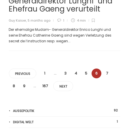
Generaldirektor Lunghi und
Ehefrau Gaeng verurteilt
Guy Kaiser
,
5 months ago
1
4 min
Der ehemalige Mudam- Generaldirektor Enrico Lunghi und
seine Ehefrau Catherine Gaeng sind wegen Verletzung des
secret de l’instruction resp. wegen...
1
…
3
4
5
6
7
PREVIOUS
8
9
…
167
NEXT
92
AUSSEPOLITIK
1
DIGITAL WELT