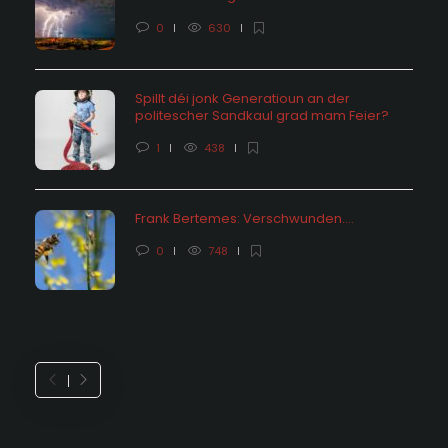
0
630
Spillt déi jonk Generatioun an der
politescher Sandkaul grad mam Feier?
1
438
Frank Bertemes: Verschwunden….
0
748