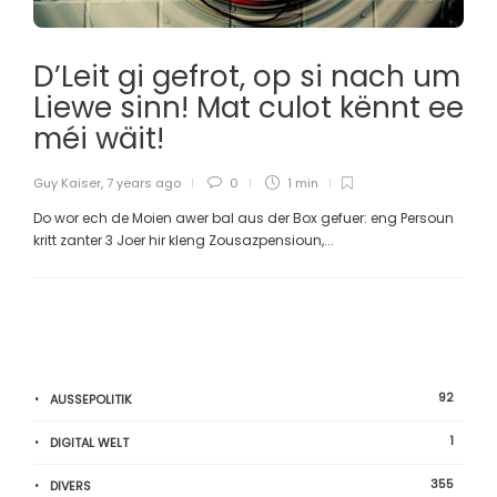
D’Leit gi gefrot, op si nach um
Liewe sinn! Mat culot kënnt ee
méi wäit!
Guy Kaiser
,
7 years ago
0
1 min
Do wor ech de Moien awer bal aus der Box gefuer: eng Persoun
kritt zanter 3 Joer hir kleng Zousazpensioun,...
92
AUSSEPOLITIK
1
DIGITAL WELT
355
DIVERS