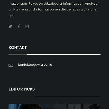
matt engem Fokus op Lëtzebuerg. Informatioun, Analysen
an Hannergrond Informatiounen déi der soss wäit siche
gitt.
KONTAKT
kontakt@guykaiser.lu
EDITOR PICKS