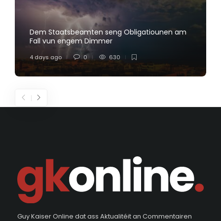
Dem Staatsbeamten seng Obligatiounen am
Fall vun engem Dimmer
4 days ago
0
630
Guy Kaiser Online dat ass Aktualitéit an Commentairen