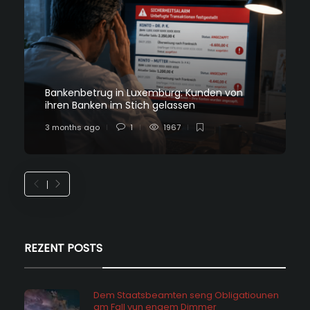
Bankenbetrug in Luxemburg: Kunden von
ihren Banken im Stich gelassen
3 months ago
1
1967
REZENT POSTS
Dem Staatsbeamten seng Obligatiounen
am Fall vun engem Dimmer