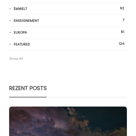
92
ËMWELT
7
ENSEIGNEMENT
81
EUROPA
124
FEATURED
Show All
REZENT POSTS