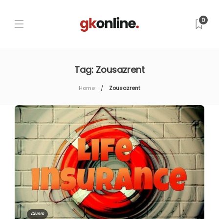
0
Tag:
Zousazrent
Home
Zousazrent
Divers