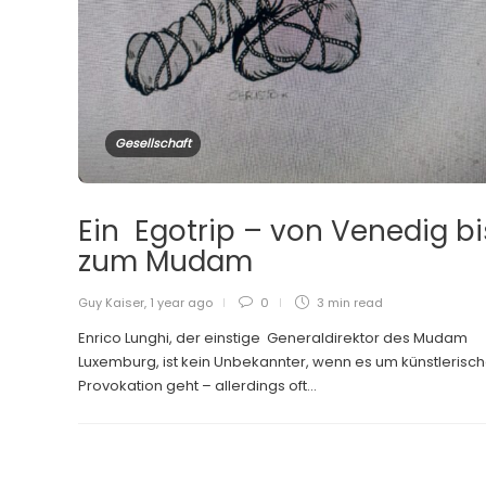
Gesellschaft
Ein Egotrip – von Venedig bi
zum Mudam
Guy Kaiser
,
1 year ago
0
3 min
read
Enrico Lunghi, der einstige Generaldirektor des Mudam
Luxemburg, ist kein Unbekannter, wenn es um künstlerisc
Provokation geht – allerdings oft...