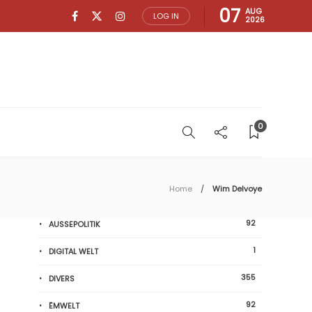
07
AUG
LOG IN
2026
0
Home
Wim Delvoye
92
AUSSEPOLITIK
1
DIGITAL WELT
355
DIVERS
92
ËMWELT