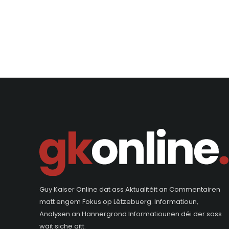
Guy Kaiser Online dat ass Aktualitéit an Commentairen
matt engem Fokus op Lëtzebuerg. Informatioun,
Analysen an Hannergrond Informatiounen déi der soss
wäit siche gitt.