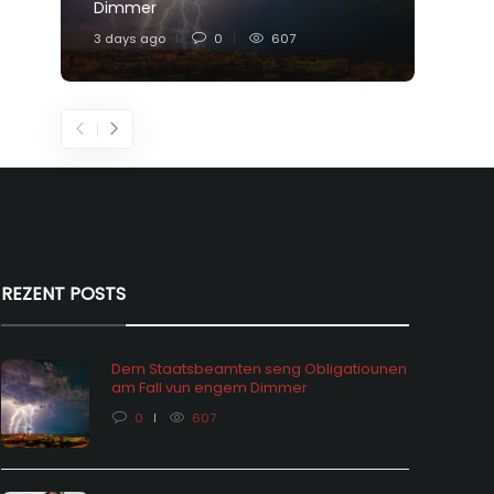
Dimmer
Feier
3 days ago
0
607
6 days
REZENT POSTS
Dem Staatsbeamten seng Obligatiounen
am Fall vun engem Dimmer
0
607