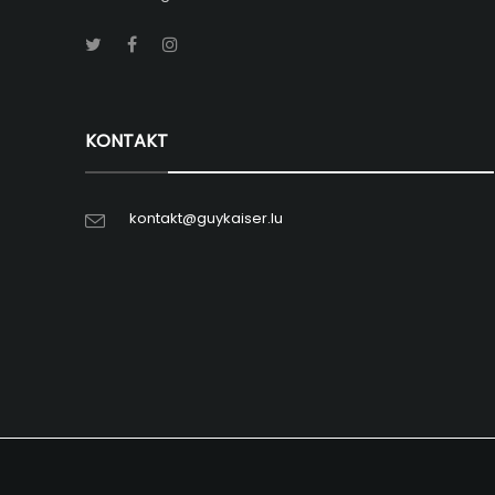
KONTAKT
kontakt@guykaiser.lu