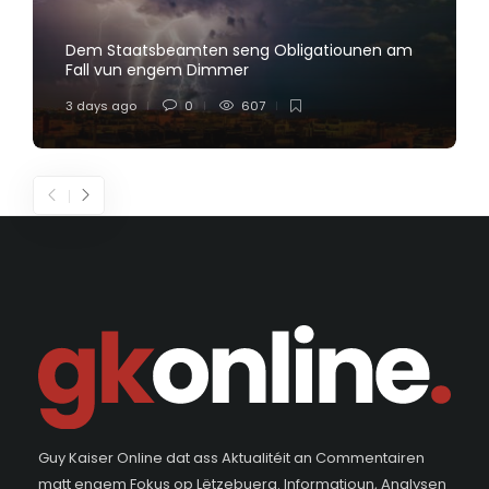
Dem Staatsbeamten seng Obligatiounen am
Fall vun engem Dimmer
3 days ago
0
607
Guy Kaiser Online dat ass Aktualitéit an Commentairen
matt engem Fokus op Lëtzebuerg. Informatioun, Analysen