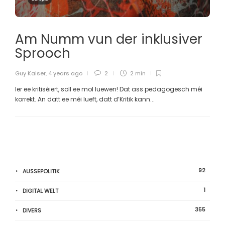
Am Numm vun der inklusiver
Sprooch
Guy Kaiser
,
4 years ago
2
2 min
Ier ee kritiséiert, soll ee mol luewen! Dat ass pedagogesch méi
korrekt. An datt ee méi lueft, datt d’Kritik kann...
92
AUSSEPOLITIK
1
DIGITAL WELT
355
DIVERS