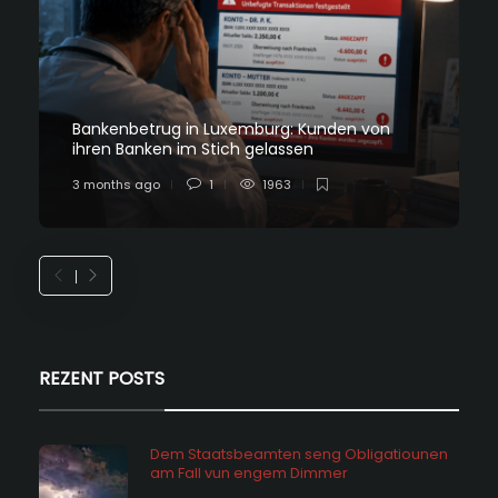
Bankenbetrug in Luxemburg: Kunden von
ihren Banken im Stich gelassen
3 months ago
1
1963
REZENT POSTS
Dem Staatsbeamten seng Obligatiounen
am Fall vun engem Dimmer