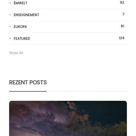
92
ËMWELT
7
ENSEIGNEMENT
81
EUROPA
124
FEATURED
Show All
REZENT POSTS