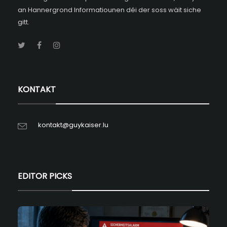
an Hannergrond Informatiounen déi der soss wäit siche
gitt.
KONTAKT
kontakt@guykaiser.lu
EDITOR PICKS