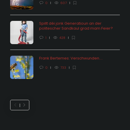
0
607
Spillt déi jonk Generatioun an der
politescher Sandkaul grad mam Feier?
1
428
Frank Bertemes: Verschwunden….
0
733