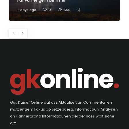
Fall vun engem Dimmer
4 days ago
0
650
Guy Kaiser Online dat ass Aktualitéit an Commentairen
matt engem Fokus op Lëtzebuerg. Informatioun, Analysen
an Hannergrond Informatiounen déi der soss wäit siche
gitt.