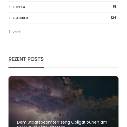
81
EUROPA
124
FEATURED
Show All
REZENT POSTS
Dem Staatsbeamten seng Obligatiounen am