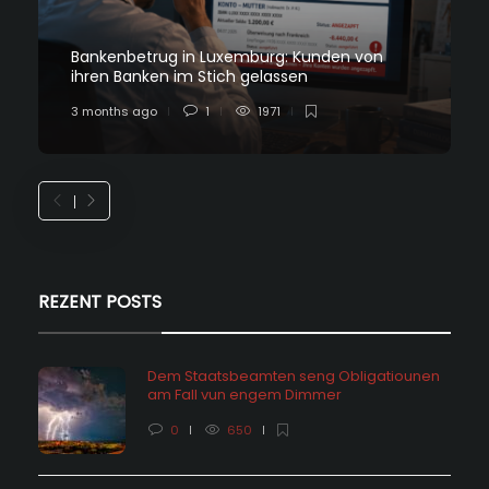
Bankenbetrug in Luxemburg: Kunden von
ihren Banken im Stich gelassen
3 months ago
1
1971
REZENT POSTS
Dem Staatsbeamten seng Obligatiounen
am Fall vun engem Dimmer
0
650