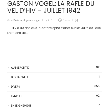
GASTON VOGEL: LA RAFLE DU
VEL D’HIV – JUILLET 1942
Guy Kaiser
,
4 years ago
0
1 min
Il y a 80 ans que la catastrophe s’abat sur les Juifs de Paris.
En moins de...
92
AUSSEPOLITIK
1
DIGITAL WELT
355
DIVERS
92
ËMWELT
7
ENSEIGNEMENT