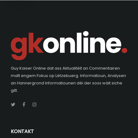
Guy Kaiser Online dat ass Aktualitéit an Commentairen
matt engem Fokus op Lëtzebuerg. Informatioun, Analysen
an Hannergrond Informatiounen déi der soss wäit siche
gitt.
KONTAKT