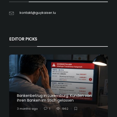
kontakt@guykaiser.lu
EDITOR PICKS
Bankenbetrug in Luxemburg: Kunden von
ihren Banken im Stich gelassen
3 months ago
1
1962