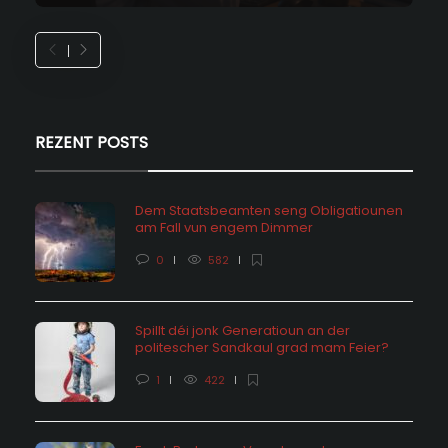
REZENT POSTS
Dem Staatsbeamten seng Obligatiounen
am Fall vun engem Dimmer
0
582
Spillt déi jonk Generatioun an der
politescher Sandkaul grad mam Feier?
1
422