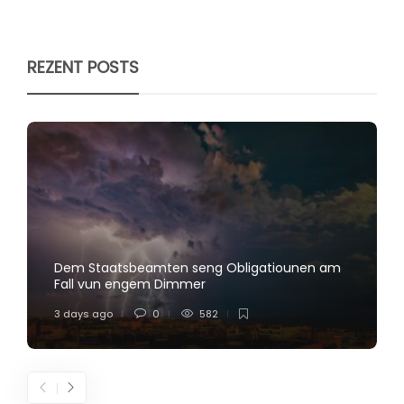
REZENT POSTS
Dem Staatsbeamten seng Obligatiounen am
Fall vun engem Dimmer
3 days ago
0
582