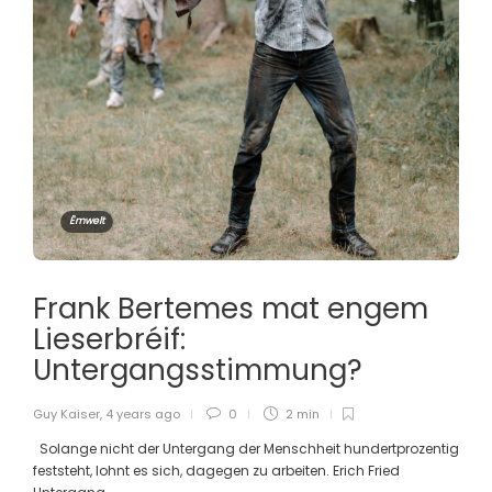
Ëmwelt
Frank Bertemes mat engem
Lieserbréif:
Untergangsstimmung?
Guy Kaiser
,
4 years ago
0
2 min
Solange nicht der Untergang der Menschheit hundertprozentig
feststeht, lohnt es sich, dagegen zu arbeiten. Erich Fried