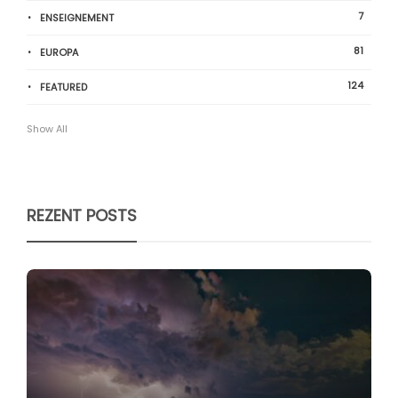
7
ENSEIGNEMENT
81
EUROPA
124
FEATURED
Show All
REZENT POSTS