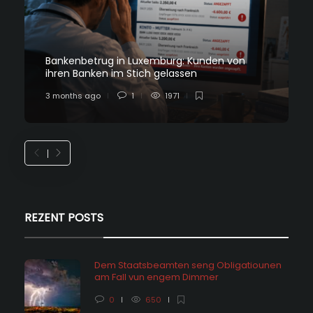
Bankenbetrug in Luxemburg: Kunden von
ihren Banken im Stich gelassen
3 months ago
1
1971
REZENT POSTS
Dem Staatsbeamten seng Obligatiounen
am Fall vun engem Dimmer
0
650