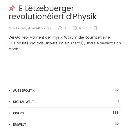
E Lëtzebuerger
revolutionéiert d’Physik
Guy Kaiser
,
4 months ago
0
4 min
Der Galileo-Moment der Physik: Warum die Raumzeit eine
Illusion ist (und das Universum ein Kristall) „Und sie bewegt sich
doch.“...
92
AUSSEPOLITIK
1
DIGITAL WELT
355
DIVERS
92
ËMWELT