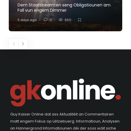
Dem Staatsbeamten seng Obligatiounen am
Fall vun engem Dimmer
5 days ago
0
650
Guy Kaiser Online dat ass Aktualitéit an Commentairen
matt engem Fokus op Lëtzebuerg. Informatioun, Analysen
an Hannergrond Informatiounen déi der soss wäit siche