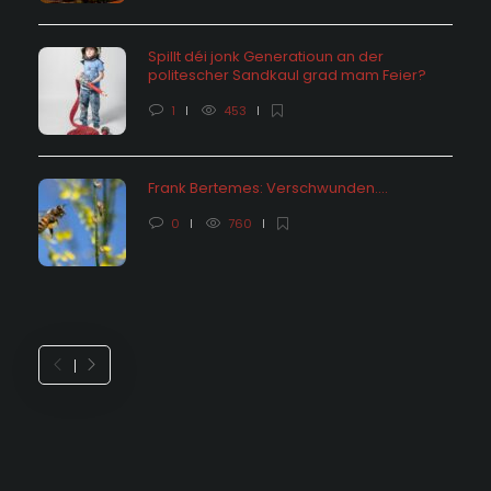
Spillt déi jonk Generatioun an der
politescher Sandkaul grad mam Feier?
1
453
Frank Bertemes: Verschwunden….
0
760