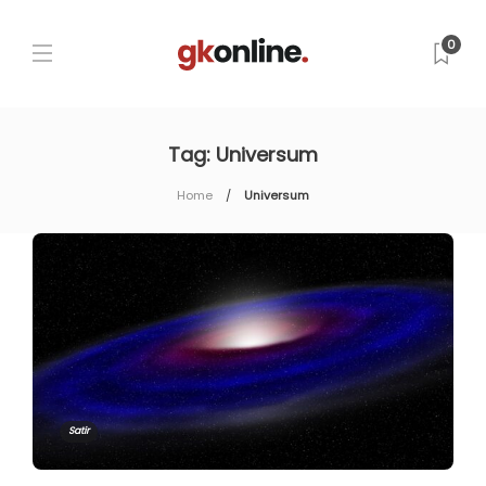
0
Tag:
Universum
Home
Universum
Satir