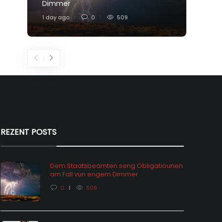
Dimmer
Feier
1 day ago
0
509
4 days
REZENT POSTS
Dem Staatsbeamten seng Obligatiounen
am Fall vun engem Dimmer
0
509