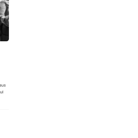
aus
ul