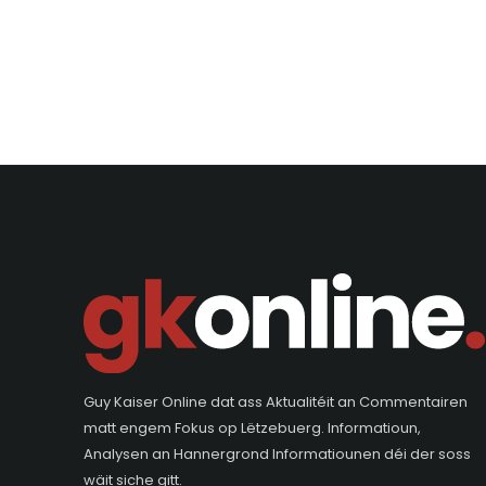
Guy Kaiser Online dat ass Aktualitéit an Commentairen
matt engem Fokus op Lëtzebuerg. Informatioun,
Analysen an Hannergrond Informatiounen déi der soss
wäit siche gitt.