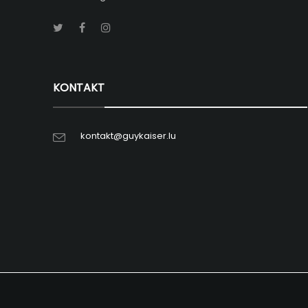
KONTAKT
kontakt@guykaiser.lu