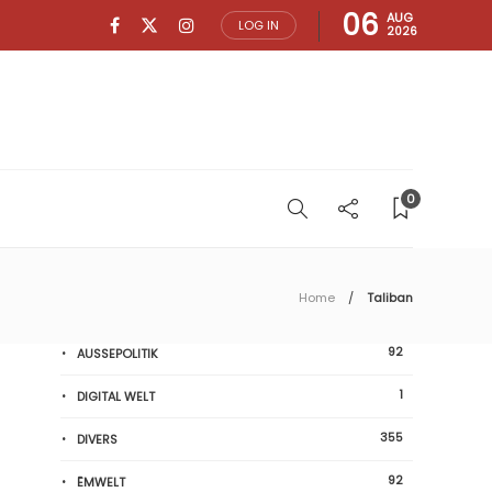
06
AUG
LOG IN
2026
0
Home
Taliban
92
AUSSEPOLITIK
1
DIGITAL WELT
355
DIVERS
92
ËMWELT