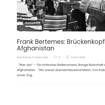
Aussepolitik
Frank Bertemes: Brückenkopf
Afghanistan
Guy Kaiser
,
5 years ago
0
4 min
read
“Wer da!” – “Ein britischer Reitersmann, Bringe Botschaft 
Afghanistan. “Wir waren dreizehntausend Mann, Von Kab
unser Zug...