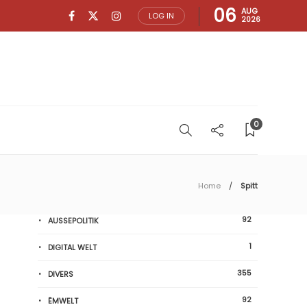
06
AUG
LOG IN
2026
0
Home
Spitt
92
AUSSEPOLITIK
1
DIGITAL WELT
355
DIVERS
92
ËMWELT