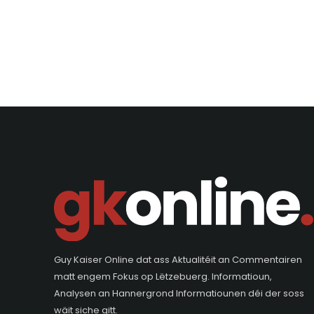
Guy Kaiser Online dat ass Aktualitéit an Commentairen
matt engem Fokus op Lëtzebuerg. Informatioun,
Analysen an Hannergrond Informatiounen déi der soss
wäit siche gitt.