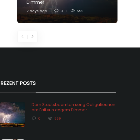
Dimmer
Feier
2 days ago
0
559
4 days
REZENT POSTS
Dem Staatsbeamten seng Obligatiounen
am Fall vun engem Dimmer
0
559