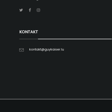
KONTAKT
kontakt@guykaiser.lu