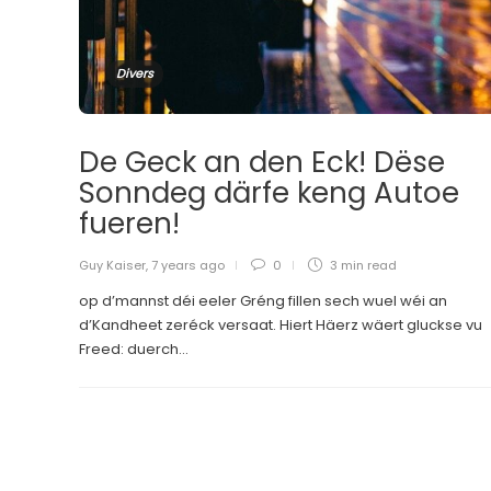
Divers
De Geck an den Eck! Dëse
Sonndeg därfe keng Autoe
fueren!
Guy Kaiser
,
7 years ago
0
3 min
read
op d’mannst déi eeler Gréng fillen sech wuel wéi an
d’Kandheet zeréck versaat. Hiert Häerz wäert gluckse vu
Freed: duerch...