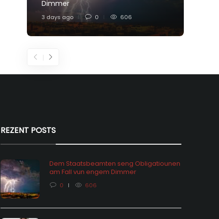
Dimmer
Feier
3 days ago
0
606
5 days
REZENT POSTS
Dem Staatsbeamten seng Obligatiounen
am Fall vun engem Dimmer
0
606