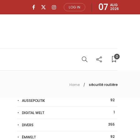
07
AUG
LOG IN
2026
0
Home
sécurité routière
92
AUSSEPOLITIK
1
DIGITAL WELT
355
DIVERS
92
ËMWELT