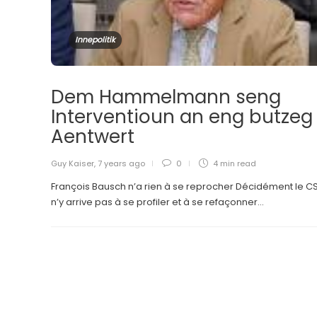
Innepolitik
Dem Hammelmann seng
Interventioun an eng butzeg
Aentwert
Guy Kaiser
,
7 years ago
0
4 min
read
François Bausch n’a rien à se reprocher Décidément le C
n’y arrive pas à se profiler et à se refaçonner...