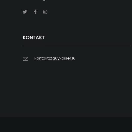
KONTAKT
kontakt@guykaiser.lu