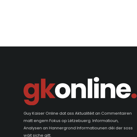
Guy Kaiser Online dat ass Aktualitéit an Commentairen
matt engem Fokus op Lëtzebuerg. Informatioun,
Analysen an Hannergrond Informatiounen déi der soss
wäit siche gitt.