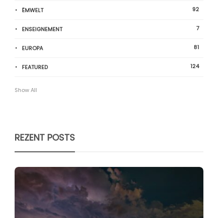
92
ËMWELT
7
ENSEIGNEMENT
81
EUROPA
124
FEATURED
Show All
REZENT POSTS