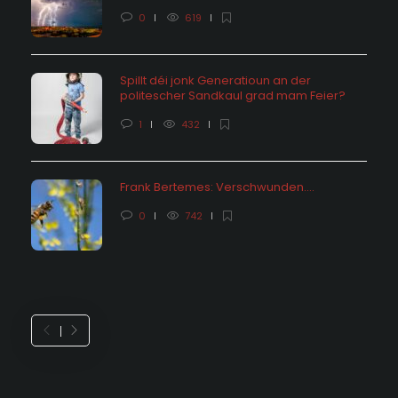
0
619
Spillt déi jonk Generatioun an der
politescher Sandkaul grad mam Feier?
1
432
Frank Bertemes: Verschwunden….
0
742