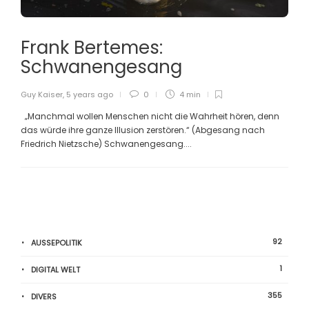
Frank Bertemes:
Schwanengesang
Guy Kaiser
,
5 years ago
0
4 min
„Manchmal wollen Menschen nicht die Wahrheit hören, denn
das würde ihre ganze Illusion zerstören.“ (Abgesang nach
Friedrich Nietzsche) Schwanengesang....
92
AUSSEPOLITIK
1
DIGITAL WELT
355
DIVERS