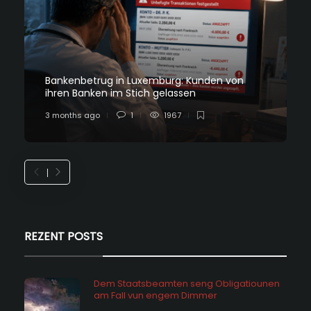
Bankenbetrug in Luxemburg: Kunden von
ihren Banken im Stich gelassen
3 months ago
1
1967
REZENT POSTS
Dem Staatsbeamten seng Obligatiounen
am Fall vun engem Dimmer