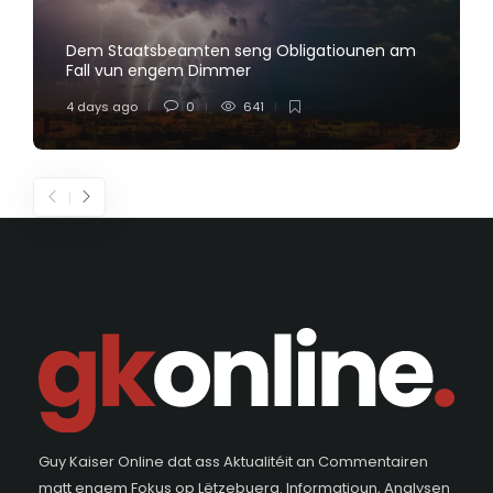
Dem Staatsbeamten seng Obligatiounen am
Fall vun engem Dimmer
4 days ago
0
641
Guy Kaiser Online dat ass Aktualitéit an Commentairen
matt engem Fokus op Lëtzebuerg. Informatioun, Analysen