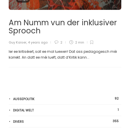
Am Numm vun der inklusiver
Sprooch
Guy Kaiser
,
4 years ago
2
2 min
Ier ee kritiséiert, soll ee mol luewen! Dat ass pedagogesch méi
korrekt. An datt ee méi lueft, datt d’Kritik kann...
92
AUSSEPOLITIK
1
DIGITAL WELT
355
DIVERS