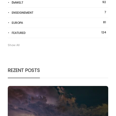
92
ËMWELT
7
ENSEIGNEMENT
81
EUROPA
124
FEATURED
Show All
REZENT POSTS