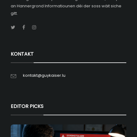
an Hannergrond Informatiounen déi der soss wäit siche
gitt.
KONTAKT
kontakt@guykaiser.lu
EDITOR PICKS