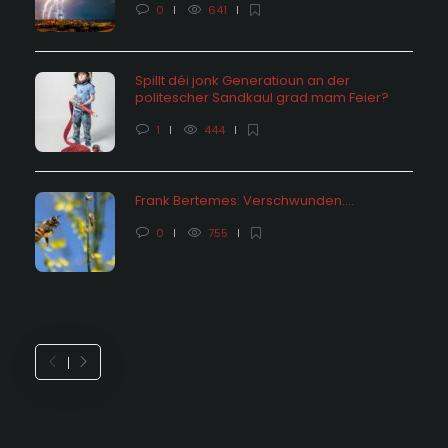
0
641
Spillt déi jonk Generatioun an der
politescher Sandkaul grad mam Feier?
1
444
Frank Bertemes: Verschwunden….
0
755