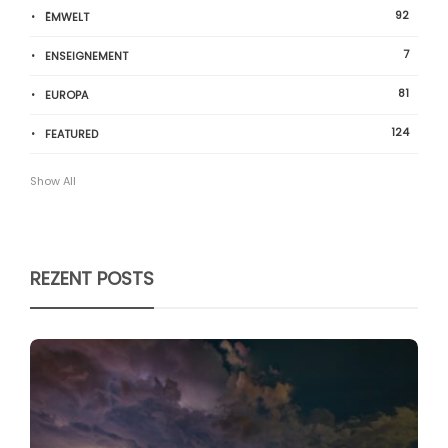
92
ËMWELT
7
ENSEIGNEMENT
81
EUROPA
124
FEATURED
Show All
REZENT POSTS