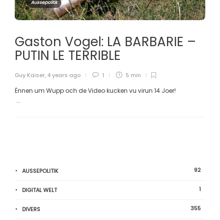
Aussepolitik
Gaston Vogel: LA BARBARIE –
PUTIN LE TERRIBLE
Guy Kaiser
,
4 years ago
1
5 min
Ënnen um Wupp och de Video kucken vu virun 14 Joer!
...
92
AUSSEPOLITIK
1
DIGITAL WELT
355
DIVERS