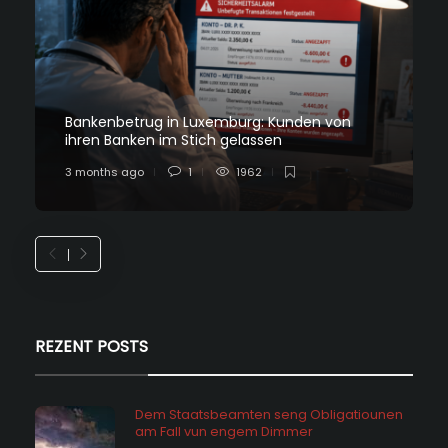
Bankenbetrug in Luxemburg: Kunden von
ihren Banken im Stich gelassen
3 months ago
1
1962
REZENT POSTS
Dem Staatsbeamten seng Obligatiounen
am Fall vun engem Dimmer