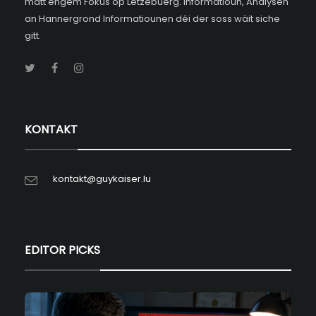
matt engem Fokus op Lëtzebuerg. Informatioun, Analysen
an Hannergrond Informatiounen déi der soss wäit siche
gitt.
KONTAKT
kontakt@guykaiser.lu
EDITOR PICKS