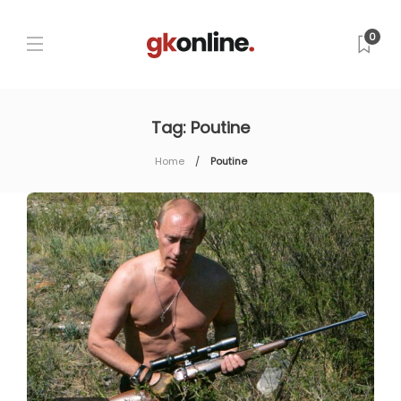
0
Tag:
Poutine
Home
Poutine