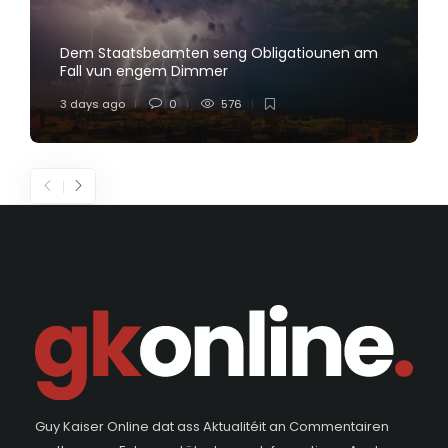
Dem Staatsbeamten seng Obligatiounen am
Fall vun engem Dimmer
3 days ago
0
576
Guy Kaiser Online dat ass Aktualitéit an Commentairen