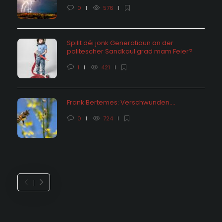
0
576
Spillt déi jonk Generatioun an der
politescher Sandkaul grad mam Feier?
1
421
Frank Bertemes: Verschwunden….
0
724