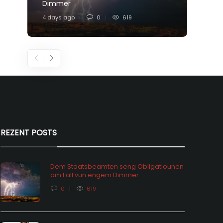
Dimmer
Feier
4 days ago
0
619
6 days
REZENT POSTS
Dem Staatsbeamten seng Obligatiounen
am Fall vun engem Dimmer
0
619