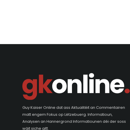
Guy Kaiser Online dat ass Aktualitéit an Commentairen
matt engem Fokus op Lëtzebuerg. Informatioun,
Analysen an Hannergrond Informatiounen déi der soss
wäit siche gitt.