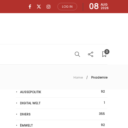
08
AUG
LOG IN
2026
0
Home
Pnademie
92
AUSSEPOLITIK
1
DIGITAL WELT
355
DIVERS
92
ËMWELT