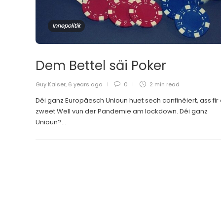
Innepolitik
Dem Bettel säi Poker
Guy Kaiser
,
6 years ago
0
2 min
read
Déi ganz Europäesch Unioun huet sech confinéiert, ass fir 
zweet Well vun der Pandemie am lockdown. Déi ganz
Unioun?...