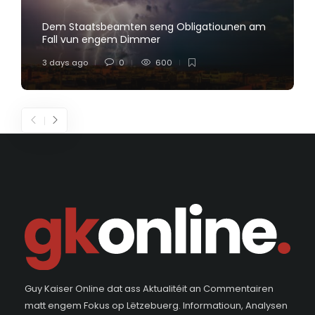
Dem Staatsbeamten seng Obligatiounen am
Fall vun engem Dimmer
3 days ago
0
600
Guy Kaiser Online dat ass Aktualitéit an Commentairen
matt engem Fokus op Lëtzebuerg. Informatioun, Analysen