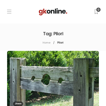
0
Tag:
Pilori
Home
Pilori
Divers