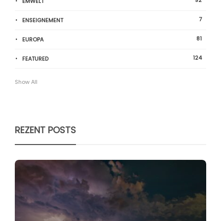
ËMWELT
7
ENSEIGNEMENT
81
EUROPA
124
FEATURED
Show All
REZENT POSTS