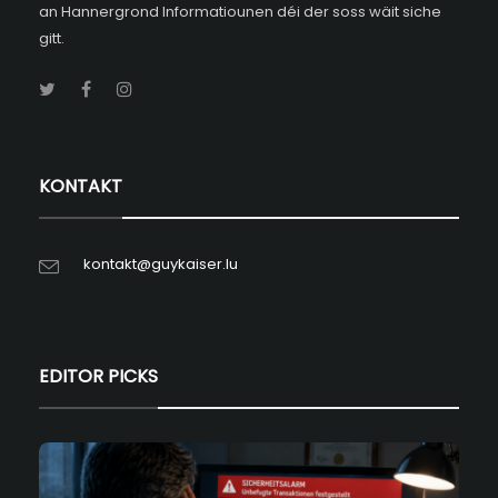
an Hannergrond Informatiounen déi der soss wäit siche
gitt.
KONTAKT
kontakt@guykaiser.lu
EDITOR PICKS