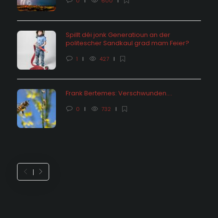
0
600
Spillt déi jonk Generatioun an der
politescher Sandkaul grad mam Feier?
1
427
Frank Bertemes: Verschwunden….
0
732