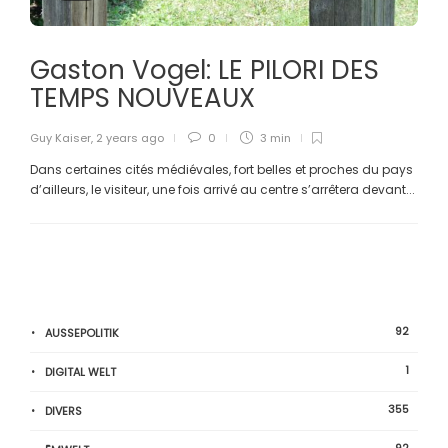
Gaston Vogel: LE PILORI DES
TEMPS NOUVEAUX
Guy Kaiser
,
2 years ago
0
3 min
Dans certaines cités médiévales, fort belles et proches du pays
d’ailleurs, le visiteur, une fois arrivé au centre s’arrêtera devant...
92
AUSSEPOLITIK
1
DIGITAL WELT
355
DIVERS
92