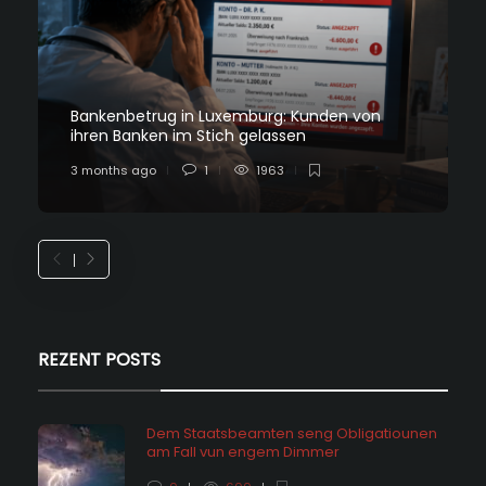
Bankenbetrug in Luxemburg: Kunden von
ihren Banken im Stich gelassen
3 months ago
1
1963
REZENT POSTS
Dem Staatsbeamten seng Obligatiounen
am Fall vun engem Dimmer