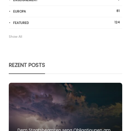
ENSEIGNEMENT
81
EUROPA
124
FEATURED
Show All
REZENT POSTS
Dem Staatsbeamten seng Obligatiounen am