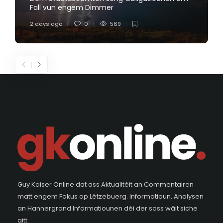
Fall vun engem Dimmer
2 days ago
0
569
Guy Kaiser Online dat ass Aktualitéit an Commentairen
matt engem Fokus op Lëtzebuerg. Informatioun, Analysen
an Hannergrond Informatiounen déi der soss wäit siche
gitt.