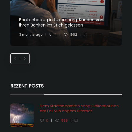
Bankenbetrug in Luxemburg: Kunden von
ihren Banken im Stich gelassen
3 months ago
1
1962
REZENT POSTS
Dem Staatsbeamten seng Obligatiounen
am Fall vun engem Dimmer
0
569