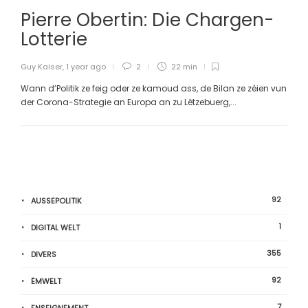
Pierre Obertin: Die Chargen-
Lotterie
Guy Kaiser
,
1 year ago
2
22 min
Wann d’Politik ze feig oder ze kamoud ass, de Bilan ze zéien vun
der Corona-Strategie an Europa an zu Lëtzebuerg,...
92
AUSSEPOLITIK
1
DIGITAL WELT
355
DIVERS
92
ËMWELT
7