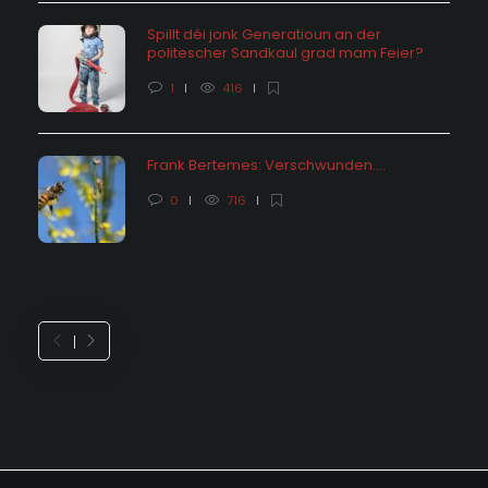
Spillt déi jonk Generatioun an der
politescher Sandkaul grad mam Feier?
1
416
Frank Bertemes: Verschwunden….
0
716