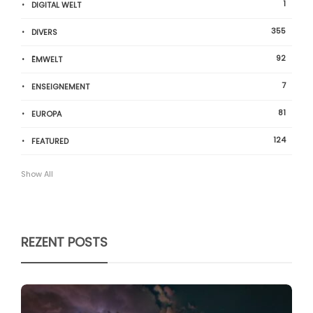
1
DIGITAL WELT
355
DIVERS
92
ËMWELT
7
ENSEIGNEMENT
81
EUROPA
124
FEATURED
Show All
REZENT POSTS