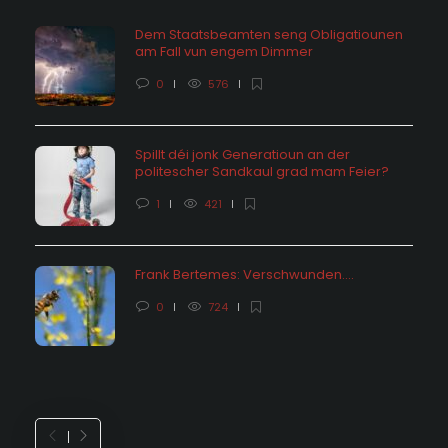
Dem Staatsbeamten seng Obligatiounen
am Fall vun engem Dimmer
0
576
Spillt déi jonk Generatioun an der
politescher Sandkaul grad mam Feier?
1
421
Frank Bertemes: Verschwunden….
0
724