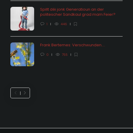
Spillt déi jonk Generatioun an der
politescher Sandkaul grad mam Feier?
1
446
Frank Bertemes: Verschwunden….
0
755