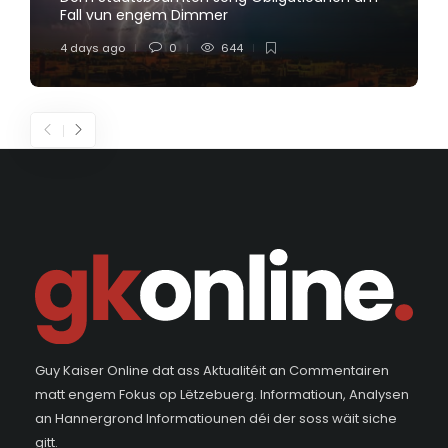
Fall vun engem Dimmer
4 days ago
0
644
Guy Kaiser Online dat ass Aktualitéit an Commentairen
matt engem Fokus op Lëtzebuerg. Informatioun, Analysen
an Hannergrond Informatiounen déi der soss wäit siche
gitt.