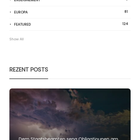
ENSEIGNEMENT
81
EUROPA
124
FEATURED
Show All
REZENT POSTS
Dem Staatsbeamten seng Obligatiounen am