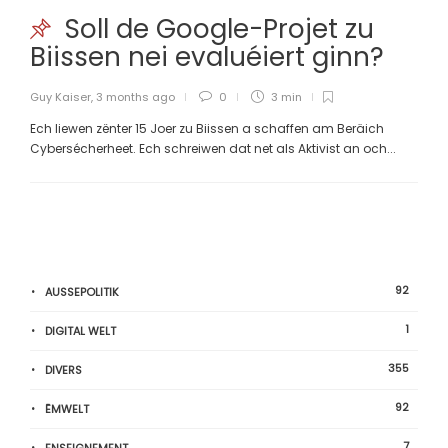
Soll de Google-Projet zu
Biissen nei evaluéiert ginn?
Guy Kaiser
,
3 months ago
0
3 min
Ech liewen zënter 15 Joer zu Biissen a schaffen am Beräich
Cybersécherheet. Ech schreiwen dat net als Aktivist an och...
92
AUSSEPOLITIK
1
DIGITAL WELT
355
DIVERS
92
ËMWELT
7