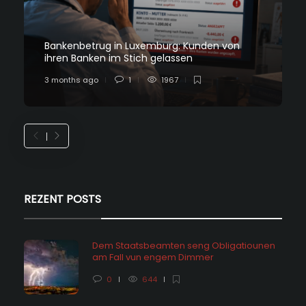
Bankenbetrug in Luxemburg: Kunden von
ihren Banken im Stich gelassen
3 months ago
1
1967
REZENT POSTS
Dem Staatsbeamten seng Obligatiounen
am Fall vun engem Dimmer
0
644